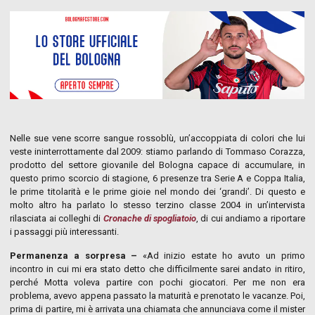
Nelle sue vene scorre sangue rossoblù, un’accoppiata di colori che lui
veste ininterrottamente dal 2009: stiamo parlando di Tommaso Corazza,
prodotto del settore giovanile del Bologna capace di accumulare, in
questo primo scorcio di stagione, 6 presenze tra Serie A e Coppa Italia,
le prime titolarità e le prime gioie nel mondo dei ‘grandi’. Di questo e
molto altro ha parlato lo stesso terzino classe 2004 in un’intervista
rilasciata ai colleghi di
Cronache di spogliatoio
, di cui andiamo a riportare
i passaggi più interessanti.
Permanenza a sorpresa –
«Ad inizio estate ho avuto un primo
incontro in cui mi era stato detto che difficilmente sarei andato in ritiro,
perché Motta voleva partire con pochi giocatori. Per me non era
problema, avevo appena passato la maturità e prenotato le vacanze. Poi,
prima di partire, mi è arrivata una chiamata che annunciava come il mister