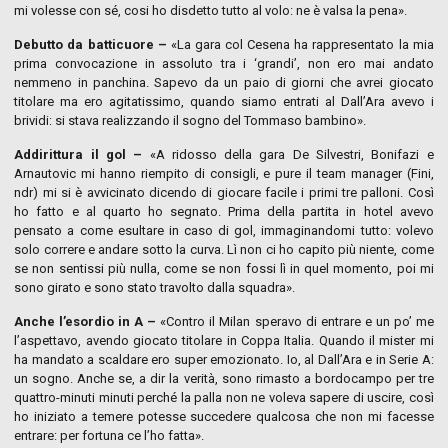
mi volesse con sé, cosi ho disdetto tutto al volo: ne è valsa la pena».
Debutto da batticuore –
«La gara col Cesena ha rappresentato la mia
prima convocazione in assoluto tra i ‘grandi’, non ero mai andato
nemmeno in panchina. Sapevo da un paio di giorni che avrei giocato
titolare ma ero agitatissimo, quando siamo entrati al Dall’Ara avevo i
brividi: si stava realizzando il sogno del Tommaso bambino».
Addirittura il gol –
«A ridosso della gara De Silvestri, Bonifazi e
Arnautovic mi hanno riempito di consigli, e pure il team manager (Fini,
ndr) mi si è avvicinato dicendo di giocare facile i primi tre palloni. Così
ho fatto e al quarto ho segnato. Prima della partita in hotel avevo
pensato a come esultare in caso di gol, immaginandomi tutto: volevo
solo correre e andare sotto la curva. Lì non ci ho capito più niente, come
se non sentissi più nulla, come se non fossi lì in quel momento, poi mi
sono girato e sono stato travolto dalla squadra».
Anche l’esordio in A –
«Contro il Milan speravo di entrare e un po’ me
l’aspettavo, avendo giocato titolare in Coppa Italia. Quando il mister mi
ha mandato a scaldare ero super emozionato. Io, al Dall’Ara e in Serie A:
un sogno. Anche se, a dir la verità, sono rimasto a bordocampo per tre
quattro-minuti minuti perché la palla non ne voleva sapere di uscire, così
ho iniziato a temere potesse succedere qualcosa che non mi facesse
entrare: per fortuna ce l’ho fatta».