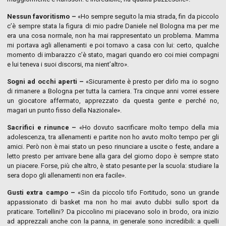
Nessun favoritismo –
«Ho sempre seguito la mia strada, fin da piccolo
c’è sempre stata la figura di mio padre Daniele nel Bologna ma per me
era una cosa normale, non ha mai rappresentato un problema. Mamma
mi portava agli allenamenti e poi tornavo a casa con lui: certo, qualche
momento di imbarazzo c’è stato, magari quando ero coi miei compagni
e lui teneva i suoi discorsi, ma nient’altro».
Sogni ad occhi aperti –
«Sicuramente è presto per dirlo ma io sogno
di rimanere a Bologna per tutta la carriera. Tra cinque anni vorrei essere
un giocatore affermato, apprezzato da questa gente e perché no,
magari un punto fisso della Nazionale».
Sacrifici e rinunce –
«Ho dovuto sacrificare molto tempo della mia
adolescenza, tra allenamenti e partite non ho avuto molto tempo per gli
amici. Però non è mai stato un peso rinunciare a uscite o feste, andare a
letto presto per arrivare bene alla gara del giorno dopo è sempre stato
un piacere. Forse, più che altro, è stato pesante per la scuola: studiare la
sera dopo gli allenamenti non era facile».
Gusti extra campo –
«Sin da piccolo tifo Fortitudo, sono un grande
appassionato di basket ma non ho mai avuto dubbi sullo sport da
praticare. Tortellini? Da piccolino mi piacevano solo in brodo, ora inizio
ad apprezzali anche con la panna, in generale sono incredibili: a quelli