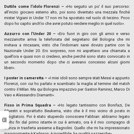
Duttile come l’idolo Florenzi –
«Ho seguito un po’ il suo percorso:
all’inizio giocavo esterno alto, poi sono diventato una mezzala finché
mister Vigiani in Under 17 non mi ha spostato nel ruolo di terzino. Poco
dopo ho capito anch’io che avrei potuto rendere meglio in quel ruolo».
Azzurro con l’Under 20 –
«Ero fuori in giro con gli amici e verso
mezzanotte arriva la telefonata del segretario del Bologna che mi
invitava a rincasare, visto che l’indomani sarei dovuto partire con la
Nazionale Under 20. Ero sorpreso, non mi aspettavo una chiamata a
quell’ora e quasi non ci credevo, anche perché sono stato convocato in
un secondo momento dopo che ci avevano concesso alcuni giorni
liberi».
I poster in cameretta –
«I miei idoli sono sempre stati Messi e appunto
Florenzi, con cui ho parlato e scambiato la maglia al termine del match
contro il Milan. Ma qui Bologna impazzivo per Gaston Ramirez, Marco Di
Vaio e Alessandro Diamanti».
Fisso in Prima Squadra –
«Ho legato tantissimo con Bonifazi, De
Silvestri e soprattutto Beukema, visto che è il mio vicino di posto in
spogliatoio. Poi è stato stupendo conoscere Fabbian: abbiamo legato
molto fin dal primo istante in cui è arrivato, ora è il mio compagno di
stanza in trasferta assieme a Bagnolini. Quello che mi ha impressionato
maggiormente è Karlsson: è incredibile, ha qualità pazzesche».