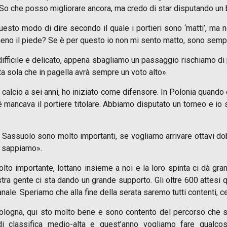
 So che posso migliorare ancora, ma credo di star disputando un
sto modo di dire secondo il quale i portieri sono ‘matti’, ma 
meno il piede? Se è per questo io non mi sento matto, sono semp
ù difficile e delicato, appena sbagliamo un passaggio rischiamo di
ta sola che in pagella avrà sempre un voto alto».
alcio a sei anni, ho iniziato come difensore. In Polonia quando è
mancava il portiere titolare. Abbiamo disputato un torneo e io s
 Sassuolo sono molto importanti, se vogliamo arrivare ottavi d
e sappiamo».
olto importante, lottano insieme a noi e la loro spinta ci dà gra
ostra gente ci sta dando un grande supporto. Gli oltre 600 attes
nale. Speriamo che alla fine della serata saremo tutti contenti, c
ologna, qui sto molto bene e sono contento del percorso che s
classifica medio-alta e quest’anno vogliamo fare qualcosa 