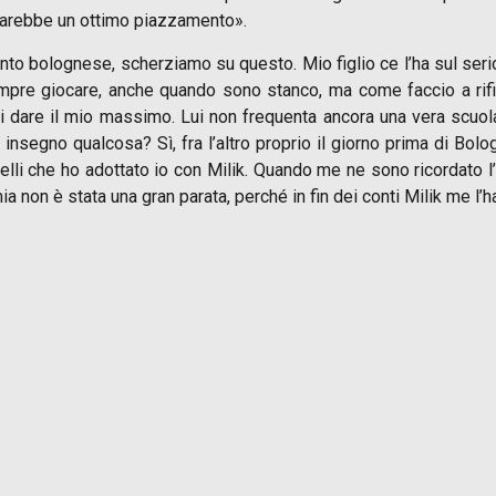
sarebbe un ottimo piazzamento».
to bolognese, scherziamo su questo. Mio figlio ce l’ha sul seri
empre giocare, anche quando sono stanco, ma come faccio a rif
 dare il mio massimo. Lui non frequenta ancora una vera scuol
e gli insegno qualcosa? Sì, fra l’altro proprio il giorno prima di B
uelli che ho adottato io con Milik. Quando me ne sono ricordato 
a non è stata una gran parata, perché in fin dei conti Milik me l’h