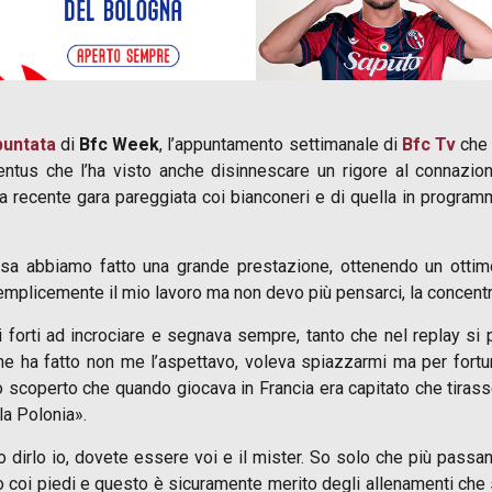
puntata
di
Bfc Week
, l’appuntamento settimanale di
Bfc Tv
che 
ntus che l’ha visto anche disinnescare un rigore al connazion
lla recente gara pareggiata coi bianconeri e di quella in program
 abbiamo fatto una grande prestazione, ottenendo un ottimo
mplicemente il mio lavoro ma non devo più pensarci, la concentraz
ri forti ad incrociare e segnava sempre, tanto che nel replay s
che ha fatto non me l’aspettavo, voleva spiazzarmi ma per fort
ho scoperto che quando giocava in Francia era capitato che tirasse
la Polonia».
irlo io, dovete essere voi e il mister. So solo che più passano
o coi piedi e questo è sicuramente merito degli allenamenti ch