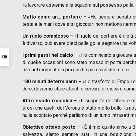
fa lavorare assieme alla squadra sul possesso palla.
Matto come un… portiere –
«Ho sempre sentito que
testa e le mani dove altri giocatori non mettono nem
Un ruolo complesso –
«Il ruolo del portiere è il pi
è diverso, può avere dieci palle gol e segnare una vol
I primi passi nel calcio –
«Ho cominciato a giocare a c
di quelle occasioni sono stato messo in porta perché 
da quel momento in poi non ho più cambiato ruolo».
180 minuti determinanti –
«Le trasferte di Empoli e
dure, dovremo stare attenti e cercare di giocare com
Altro esodo rossoblù –
«Il supporto dei tifosi è m
tifosi che quelli del Verona è stato molto bello, la n
nulla scontato perché parliamo di un turno infrasettima
Obiettivo ottavo posto –
«È il mio quinto anno a B
salvezza, siamo sempre stati in una posizione di 