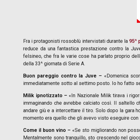
Fra i protagonisti rossoblù intervistati durante la
95^ 
reduce da una fantastica prestazione contro la Juve
felsineo, che fra le varie cose ha parlato proprio de
della 33^ giornata di Serie A.
Buon pareggio contro la Juve –
«Domenica scorsa
immediatamente sotto al settimo posto. Io ho fatto se
Milik ipnotizzato –
«In Nazionale Milik tirava i rigo
immaginando che avrebbe calciato così. Il saltello 
andare giù e a intercettare il tiro. Solo dopo la gara 
momento era quello che gli avevo visto eseguire con 
Come il buon vino –
«Se sto migliorando non posso d
Mentalmente sono tranquillo, sto crescendo nel gioc