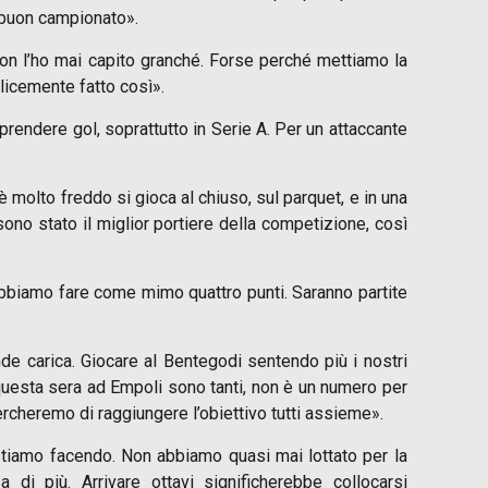
 buon campionato».
non l’ho mai capito granché. Forse perché mettiamo la
licemente fatto così».
 prendere gol, soprattutto in Serie A. Per un attaccante
 molto freddo si gioca al chiuso, sul parquet, e in una
ono stato il miglior portiere della competizione, così
obbiamo fare come mimo quattro punti. Saranno partite
nde carica. Giocare al Bentegodi sentendo più i nostri
i questa sera ad Empoli sono tanti, non è un numero per
ercheremo di raggiungere l’obiettivo tutti assieme».
tiamo facendo. Non abbiamo quasi mai lottato per la
di più. Arrivare ottavi significherebbe collocarsi