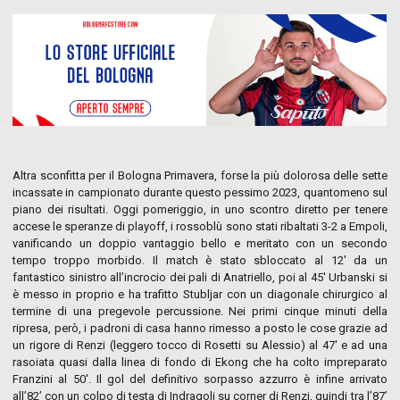
Altra sconfitta per il Bologna Primavera, forse la più dolorosa delle sette
incassate in campionato durante questo pessimo 2023, quantomeno sul
piano dei risultati. Oggi pomeriggio, in uno scontro diretto per tenere
accese le speranze di playoff, i rossoblù sono stati ribaltati 3-2 a Empoli,
vanificando un doppio vantaggio bello e meritato con un secondo
tempo troppo morbido. Il match è stato sbloccato al 12′ da un
fantastico sinistro all’incrocio dei pali di Anatriello, poi al 45′ Urbanski si
è messo in proprio e ha trafitto Stubljar con un diagonale chirurgico al
termine di una pregevole percussione. Nei primi cinque minuti della
ripresa, però, i padroni di casa hanno rimesso a posto le cose grazie ad
un rigore di Renzi (leggero tocco di Rosetti su Alessio) al 47′ e ad una
rasoiata quasi dalla linea di fondo di Ekong che ha colto impreparato
Franzini al 50′. Il gol del definitivo sorpasso azzurro è infine arrivato
all’82’ con un colpo di testa di Indragoli su corner di Renzi, quindi tra l’87’