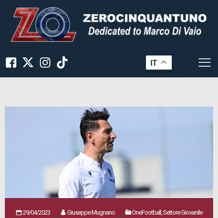
IT
29/04/2023
Giuseppe Mugnano
OneFootball, Settore Giovanile