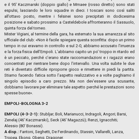
e il 95′
Kaczmarski (doppio giallo) e Mmaee (rosso diretto) sono stati
espulsi, lasciando le loro squadre in dieci. I toscani sono così saliti
all’ottavo posto, mentre i felsinei sono precipitati in dodicesima
posizione e sabato prossimo a Casteldebole affronteranno il Sassuolo,
quinta forza del torneo.
Mister Vigiani, al termine della gara, ha esternato la sua amarezza al sito
ufficiale del club: «
Non è facile spiegare questa sconfitta: dopo un primo
tempo in cui eravamo in controllo
e
sul 2-0, abbiamo accusato l’irruenza
e la forza fisica dell’Empoli. L’abbiamo capito un po’ troppo in ritardo ed
è un peccato, perché c’erano state raccomandazioni e i ragazzi erano
concentrati per rientrare bene dopo l’intervallo. Una volta subite le due
reti è diventato difficile riproporre gioco e rimettere in piedi la partita.
Stiamo facendo fatica sotto l’aspetto realizzativo e a volte paghiamo il
singolo episodio a caro prezzo. Ma non dev’essere una scusante,
dobbiamo lavorare per eliminare tale aspetto perché le prestazioni sono
spesse buone
».
EMPOLI-BOLOGNA 3-2
EMPOLI (4-3-2-1)
:
Stubljar; Boli, Marianucci, Indragoli, Angori; Barsi,
Zenelaj (46′ Kaczmarski), Seck (46′ Magazzù); Renzi, Ignacchiti;
Alessio (80′ Bonassi).
A disp.:
Fantoni, Seghetti, De Ferdinando, Stassin, Vallarelli, Lanza,
Tropea, Ekong, Obeng, Dragoner.