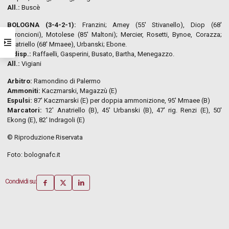
All.:
Buscè
BOLOGNA (3-4-2-1)
:
Franzini; Amey (55′ Stivanello), Diop (68′
Baroncioni), Motolese (85′ Maltoni); Mercier, Rosetti, Bynoe, Corazza;
Anatriello (68′ Mmaee), Urbanski; Ebone.
A disp.:
Raffaelli, Gasperini, Busato, Bartha, Menegazzo.
All.:
Vigiani
Arbitro
:
Ramondino di Palermo
Ammoniti
:
Kaczmarski, Magazzù (E)
Espuls
i
:
87′ Kaczmarski (E) per doppia ammonizione, 95′ Mmaee (B)
Marcatori
:
12′ Anatriello (B), 45′ Urbanski (B), 47′ rig. Renzi (E), 50′
Ekong (E), 82′ Indragoli (E)
© Riproduzione Riservata
Foto: bolognafc.it
Condividi su: