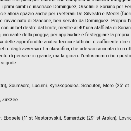
ua i primi cambi e inserisce Dominguez, Orsolini e Soriano per Fe
 c’è allora spazio anche per i veterani De Silvestri e Medel (fuor
vo ravvicinato di Sansone, ben servito da Dominguez. Proprio l’a
 con un bel destro dal limite, mentre al 40′ una staffilata di Soria
i, incurante della pioggia, per applaudire e festeggiare la propria
esa delle approfondite analisi tecnico-tattiche, è sufficiente dir
 e dagli avversari. La classifica, che adesso racconta di un ott
onsente di pensare in grande, ma la gioia e l’entusiasmo che qu
 si gode.
tri), Soumaoro, Lucumí, Kyriakopoulos; Schouten, Moro (25′ st M
, Zirkzee.
ar; Ebosele (1′ st Nestorovski), Samardzic (29′ st Arslan), Lovr