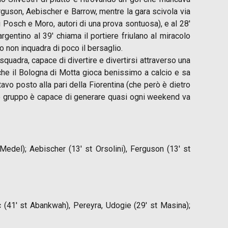
rguson, Aebischer e Barrow, mentre la gara scivola via
i Posch e Moro, autori di una prova sontuosa), e al 28′
rgentino al 39′ chiama il portiere friulano al miracolo
no non inquadra di poco il bersaglio.
 squadra, capace di divertire e divertirsi attraverso una
e che il Bologna di Motta gioca benissimo a calcio e sa
avo posto alla pari della Fiorentina (che però è dietro
esto gruppo è capace di generare quasi ogni weekend va
edel); Aebischer (13′ st Orsolini), Ferguson (13′ st
ic (41′ st Abankwah), Pereyra, Udogie (29′ st Masina);