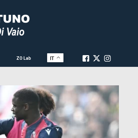
IT
ZO Lab