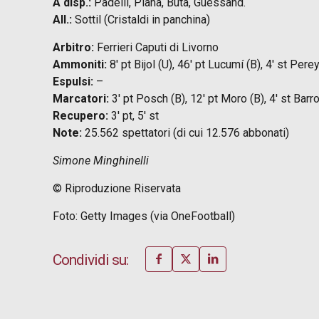
A disp.:
Padelli, Piana, Buta, Guessand.
All.:
Sottil (Cristaldi in panchina)
Arbitro:
Ferrieri Caputi di Livorno
Ammoniti:
8′ pt Bijol (U), 46′ pt Lucumí (B), 4′ st Pere
Espulsi:
–
Marcatori:
3′ pt Posch (B), 12′ pt Moro (B), 4′ st Barr
Recupero:
3′ pt, 5′ st
Note:
25.562 spettatori (di cui 12.576 abbonati)
Simone Minghinelli
© Riproduzione Riservata
Foto: Getty Images (via OneFootball)
Condividi su: