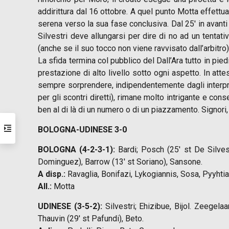
addirittura dal 16 ottobre. A quel punto Motta effett
serena verso la sua fase conclusiva. Dal 25′ in avanti
Silvestri deve allungarsi per dire di no ad un tentati
(anche se il suo tocco non viene ravvisato dall’arbitro)
La sfida termina col pubblico del Dall’Ara tutto in pied
prestazione di alto livello sotto ogni aspetto. In att
sempre sorprendere, indipendentemente dagli interpreti
per gli scontri diretti), rimane molto intrigante e c
ben al di là di un numero o di un piazzamento. Signori,
BOLOGNA-UDINESE 3-0
BOLOGNA (4-2-3-1):
Bardi; Posch (25′ st De Silves
Dominguez), Barrow (13′ st Soriano), Sansone.
A disp.:
Ravaglia, Bonifazi, Lykogiannis, Sosa, Pyyhtia
All.:
Motta
UDINESE (3-5-2):
Silvestri; Ehizibue, Bijol. Zeegela
Thauvin (29′ st Pafundi), Beto.