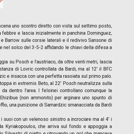
 scena uno scontro diretto con vista sul settimo posto,
a febbre e lascia inizialmente in panchina Dominguez,
e Barrow sulle corsie laterali e il redivivo Sansone di
nel solco del 3-5-2 affidando le chiavi della difesa a
gia su Posch e l’austriaco, da oltre venti metri, lascia
istanza di Lovric controllata da Bardi, ma al 12′ il BFC
ic e insacca con una perfetta rasoiata sul primo palo.
stoppa in extremis Beto, al 22′ Posch neutralizza sulla
 da dentro l’area. I felsinei controllano comunque la
 Ehizibue (non ammonito) per arginare uno spunto di
n soffio, una punizione di Samardzic smanacciata da Bardi
i suoi con un velenoso sinistro a incrociare ma al 4′ i
 da Kyriakopoulos, che arriva sul fondo e appoggia a
do Silvestri di piatto e ritrovando un gol che mancava