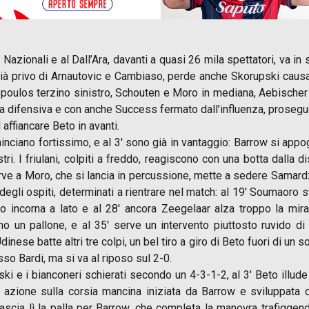
Nazionali e al Dall’Ara, davanti a quasi 26 mila spettatori, va in
 già privo di Arnautovic e Cambiaso, perde anche Skorupski caus
opoulos terzino sinistro, Schouten e Moro in mediana, Aebischer 
a difensiva e con anche Success fermato dall’influenza, prosegue 
affiancare Beto in avanti.
nciano fortissimo, e al 3′ sono già in vantaggio: Barrow si appog
ri. I friulani, colpiti a freddo, reagiscono con una botta dalla d
ve a Moro, che si lancia in percussione, mette a sedere Samardz
 degli ospiti, determinati a rientrare nel match: al 19′ Soumaoro 
to incorna a lato e al 28′ ancora Zeegelaar alza troppo la mira
o un pallone, e al 35′ serve un intervento piuttosto ruvido di
’Udinese batte altri tre colpi, un bel tiro a giro di Beto fuori di u
so Bardi, ma si va al riposo sul 2-0.
i e i bianconeri schierati secondo un 4-3-1-2, al 3′ Beto illude 
da azione sulla corsia mancina iniziata da Barrow e sviluppata
ascia lì la palla per Barrow, che completa la manovra trafiggen