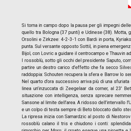
Si torna in campo dopo la pausa per gli impegni delle 
quello tra Bologna (37 punti) e Udinese (38). Motta,
Orsolini e Zirkzee: 4-2-3-1 con Bardi in porta, Kyriak
punta. Sul versante opposto Sottil, in piena emergenz
Bijol, con Lovric a guidare il centrocampo e Thauvin ad 
I rossoblù, sotto gli occhi del presidente Saputo, comi
partire un destro carico d’effetto che fa secco Silvest
raddoppia: Schouten recupera la sfera e Barrow lo ser
Nel quarto d’ora successivo arriva più di una sfuriata
linea un’inzuccata di Zeegelaar da corner, al 23′ Be
situazione con intelligenza, senza sprecare nemmen
Sansone al limite dell’area. A ridosso dell’intervallo l
e un colpo di testa sempre di Beto bloccato dallo stes
La ripresa inizia con Samardzic al posto di Nestorovsk
rossoblù calano il tris e chiudono i conti: splendi
rimorchio per Moro; il croato esegue una piroetta e l