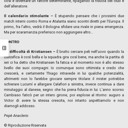
così e diventare un fattore determinante, ripagando la fiducia del club e
dell’allenatore.
Il calendario stimolante –
È stupendo pensare che i prossimi due
match interni contro Roma e Atalanta siano scontri diretti per l’Europa. Il
primo, fra l’altro, vedrà il Bologna sfidare una rivale in piena emergenza.
Ma per scaramanzia preferisco non aggiungere altro…
CONTRO
Le difficoltà di Kristiansen –
È brutto cercare peli nell’uovo quando la
classifica è così bella e la squadra gira così bene, ma anche la partita di
ieri ci ha detto che Kristiansen fa fatica e al momento non è allo stesso
livello dei suoi compagni. Io comunque sono ottimista e credo che
crescerà, e certamente Thiago intravede in lui qualche potenzialità,
altrimenti non lo farebbe giocare sempre titolare: il mister potrebbe
schierare Lucumí e allargare Calafiori a sinistra, invece continua a dare
minutaggio al danese, segno che ha piena fiducia in lui. L’anno scorso
Cambiaso faticò per un intero girone, poi esplose al ritorno: auguro a
Victor di avere la stessa crescita, noi intanto aspettiamolo e non
diamogli addosso.
Pepè Anaclerio
© Riproduzione Riservata