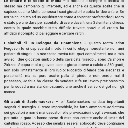
Le letture e le scelte di Motta –
Il modulo è sempre all’incirca lo
stesso ma cambiano gli interpreti, ed è anche da queste scelte che si
capisce quanto Motta conosca i suoi giocatori e abbia le idee chiare. Se
ieri ha rinunciato ad un equilibratore come Aebischer preferendogli Moro
è stato perché dava per scontato di avere davanti una Salernitana chiusa,
contro la quale sarebbe stato difficile trovare spazi, e al croato ha
affidato il compito di palleggiare e cercare varchi.
I simboli di un Bologna da Champions –
Quanto Motta adori
Ferguson lo si capisce dal modo in cui lo elogia nonostante non ami
parlare di singoli. Lo scozzese merita tutti quei complimenti, ma a mio
avviso i due giocatori simbolo della cavalcata rossoblù sono Calafiori e
Zirkzee. Seppur molto giovani sanno giocare bene a calcio a 360 gradi,
non solo limitatamente al loro ruolo: Riccardo difende con eleganza e
personalità ma sa pure uscire palla al piede e non perde mai il
possesso, Joshua ha classe da vendere e fa un lavoro preziosissimo
per la squadra ma sta dimostrando che anche il senso del gol non gli
manca.
Gli acuti di Saelemaekers –
Ieri Saelemaekers ha dato importanti
segnali di risveglio. È stato imprendibile, ha fatto ammonire addirittura
sei giocatori e non è mai cascato nelle provocazioni degli avversari, che
per tutta la gara lo hanno preso di mira con entrate anche al limite del
cartellino rosso. Adesso che sembra essersi sbloccato deve continuare