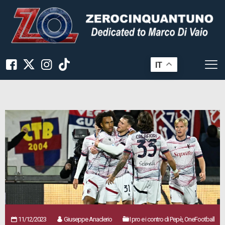
IT
11/12/2023
Giuseppe Anaclerio
I pro e i contro di Pepè, OneFootball