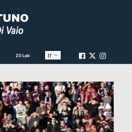
IT
ZO Lab