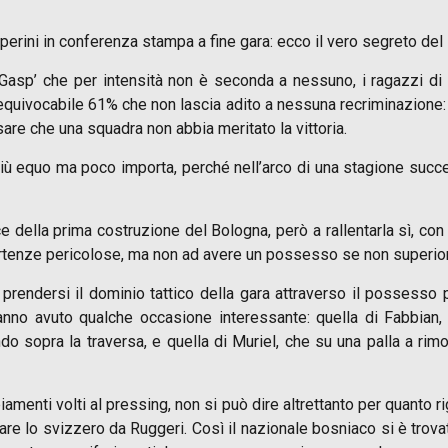
sperini in conferenza stampa a fine gara: ecco il vero segreto del
‘Gasp’ che per intensità non è seconda a nessuno, i ragazzi di 
inequivocabile 61% che non lascia adito a nessuna recriminazione: si
sare che una squadra non abbia meritato la vittoria.
iù equo ma poco importa, perché nell’arco di una stagione succed
ce della prima costruzione del Bologna, però a rallentarla sì, c
partenze pericolose, ma non ad avere un possesso se non superior
prendersi il dominio tattico della gara attraverso il possesso
hanno avuto qualche occasione interessante: quella di Fabbian,
 sopra la traversa, e quella di Muriel, che su una palla a rimo
enti volti al pressing, non si può dire altrettanto per quanto ri
re lo svizzero da Ruggeri. Così il nazionale bosniaco si è trov