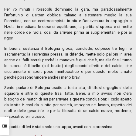
Per 75 minuti i rossoblù dominano la gara, ma paradossalmente
l’infortunio di Beltran obbliga Italiano a sistemare meglio la sua
Fiorentina, con un centrocampista in più e Bonaventura in appoggio a
Nzola: in mediana le cose si equilibrano, la partita si sporca e si mette
nelle corde dei viola, così da arrivare prima ai supplementari e poi ai
rigori.
In buona sostanza il Bologna gioca, conclude, colpisce tre legni e
sacramenta; la Fiorentina pressa, si difende, mette solo palloni in area
anche dai falli laterali perché la manovra è quel che è, ma alla fine il turno
lo supera: è il bello (o il brutto) degli scontri diretti e del calcio, che
sicuramente è sport poco meritocratico e per questo molto amato
perché possono vincere anche i meno bravi.
Sento parlare di Bologna uscito a testa alta, di tifosi orgogliosi della
squadra e altre di queste frasi fatte. Bene, a mio avviso non c’era
bisogno del match di ieri per arrivare a queste conclusioni: il ciclo aperto
da Motta è così da subito per serietà, impegno nel lavoro, rispetto dei
ruoli e delle gerarchie, e per la filosofia di un calcio nuovo, moderno,
associativo e inclusivo.
La partita di ieri è stata solo una tappa, avanti con la prossima.