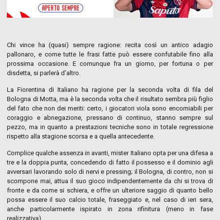
Chi vince ha (quasi) sempre ragione: recita così un antico adagio
pallonaro, e come tutte le frasi fatte può essere confutabile fino alla
prossima occasione. E comunque fra un giorno, per fortuna o per
disdetta, si parlerà d’altro.
La Fiorentina di Italiano ha ragione per la seconda volta di fila del
Bologna di Motta, ma è la seconda volta che il risultato sembra più figlio
del fato che non dei meriti: certo, i giocatori viola sono encomiabili per
coraggio e abnegazione, pressano di continuo, stanno sempre sul
pezzo, ma in quanto a prestazioni tecniche sono in totale regressione
rispetto alla stagione scorsa e a quella antecedente.
Complice qualche assenza in avanti, mister Italiano opta per una difesa a
tre e la doppia punta, concedendo di fatto il possesso e il dominio agli
avversari lavorando solo di nervi e pressing; il Bologna, di contro, non si
scompone mai, attua il suo gioco indipendentemente da chi si trova di
fronte e da come si schiera, e offre un ulteriore saggio di quanto bello
possa essere il suo calcio totale, fraseggiato e, nel caso di ieri sera,
anche particolarmente ispirato in zona rifinitura (meno in fase
realizzativa).