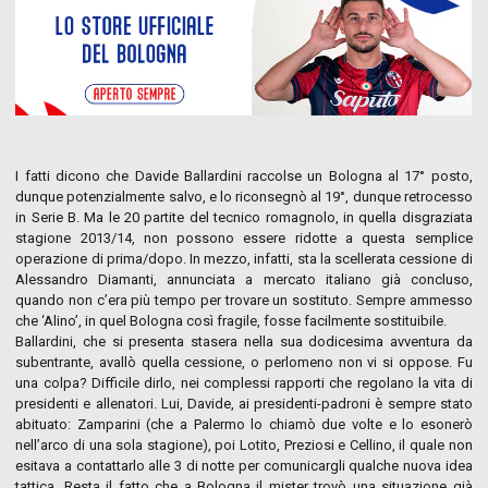
I fatti dicono che Davide Ballardini raccolse un Bologna al 17° posto,
dunque potenzialmente salvo, e lo riconsegnò al 19°, dunque retrocesso
in Serie B. Ma le 20 partite del tecnico romagnolo, in quella disgraziata
stagione 2013/14, non possono essere ridotte a questa semplice
operazione di prima/dopo. In mezzo, infatti, sta la scellerata cessione di
Alessandro Diamanti, annunciata a mercato italiano già concluso,
quando non c’era più tempo per trovare un sostituto. Sempre ammesso
che ‘Alino’, in quel Bologna così fragile, fosse facilmente sostituibile.
Ballardini, che si presenta stasera nella sua dodicesima avventura da
subentrante, avallò quella cessione, o perlomeno non vi si oppose. Fu
una colpa? Difficile dirlo, nei complessi rapporti che regolano la vita di
presidenti e allenatori. Lui, Davide, ai presidenti-padroni è sempre stato
abituato: Zamparini (che a Palermo lo chiamò due volte e lo esonerò
nell’arco di una sola stagione), poi Lotito, Preziosi e Cellino, il quale non
esitava a contattarlo alle 3 di notte per comunicargli qualche nuova idea
tattica. Resta il fatto che a Bologna il mister trovò una situazione già