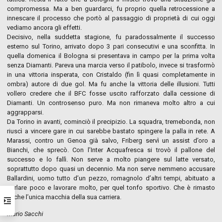
compromessa. Ma a ben guardarci, fu proprio quella retrocessione a
innescare il processo che portò al passaggio di proprietà di cui oggi
vediamo ancora gli effetti.
Decisivo, nella suddetta stagione, fu paradossalmente il successo
esterno sul Torino, arrivato dopo 3 pari consecutivi e una sconfitta. In
quella domenica il Bologna si presentava in campo per la prima volta
senza Diamanti. Pareva una marcia verso il patibolo, invece si trasformò
in una vittoria insperata, con Cristaldo (fin lì quasi completamente in
ombra) autore di due gol. Ma fu anche la vittoria delle illusioni. Tutti
vollero credere che il BFC fosse uscito rafforzato dalla cessione di
Diamanti. Un controsenso puro. Ma non rimaneva molto altro a cui
aggrapparsi.
Da Torino in avanti, cominciò il precipizio. La squadra, tremebonda, non
riuscì a vincere gare in cui sarebbe bastato spingere la palla in rete. A
Marassi, contro un Genoa già salvo, Friberg servì un assist d’oro a
Bianchi, che sprecò. Con l’Inter Acquafresca si trovò il pallone del
successo e lo fallì. Non serve a molto piangere sul latte versato,
soprattutto dopo quasi un decennio. Ma non serve nemmeno accusare
Ballardini, uomo tutto d’un pezzo, romagnolo d’altri tempi, abituato a
parlare poco e lavorare molto, per quel tonfo sportivo. Che è rimasto
anche l’unica macchia della sua carriera.
Mario Sacchi