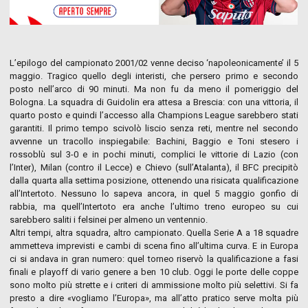
L’epilogo del campionato 2001/02 venne deciso ‘napoleonicamente’ il 5
maggio. Tragico quello degli interisti, che persero primo e secondo
posto nell’arco di 90 minuti. Ma non fu da meno il pomeriggio del
Bologna. La squadra di Guidolin era attesa a Brescia: con una vittoria, il
quarto posto e quindi l’accesso alla Champions League sarebbero stati
garantiti. Il primo tempo scivolò liscio senza reti, mentre nel secondo
avvenne un tracollo inspiegabile: Bachini, Baggio e Toni stesero i
rossoblù sul 3-0 e in pochi minuti, complici le vittorie di Lazio (con
l’Inter), Milan (contro il Lecce) e Chievo (sull’Atalanta), il BFC precipitò
dalla quarta alla settima posizione, ottenendo una risicata qualificazione
all’Intertoto. Nessuno lo sapeva ancora, in quel 5 maggio gonfio di
rabbia, ma quell’Intertoto era anche l’ultimo treno europeo su cui
sarebbero saliti i felsinei per almeno un ventennio.
Altri tempi, altra squadra, altro campionato. Quella Serie A a 18 squadre
ammetteva imprevisti e cambi di scena fino all’ultima curva. E in Europa
ci si andava in gran numero: quel torneo riservò la qualificazione a fasi
finali e playoff di vario genere a ben 10 club. Oggi le porte delle coppe
sono molto più strette e i criteri di ammissione molto più selettivi. Si fa
presto a dire «vogliamo l’Europa», ma all’atto pratico serve molta più