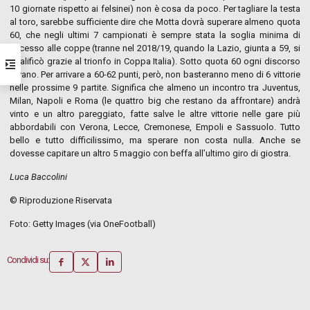
10 giornate rispetto ai felsinei) non è cosa da poco. Per tagliare la testa
al toro, sarebbe sufficiente dire che Motta dovrà superare almeno quota
60, che negli ultimi 7 campionati è sempre stata la soglia minima di
accesso alle coppe (tranne nel 2018/19, quando la Lazio, giunta a 59, si
qualificò grazie al trionfo in Coppa Italia). Sotto quota 60 ogni discorso
è vano. Per arrivare a 60-62 punti, però, non basteranno meno di 6 vittorie
nelle prossime 9 partite. Significa che almeno un incontro tra Juventus,
Milan, Napoli e Roma (le quattro big che restano da affrontare) andrà
vinto e un altro pareggiato, fatte salve le altre vittorie nelle gare più
abbordabili con Verona, Lecce, Cremonese, Empoli e Sassuolo. Tutto
bello e tutto difficilissimo, ma sperare non costa nulla. Anche se
dovesse capitare un altro 5 maggio con beffa all’ultimo giro di giostra.
Luca Baccolini
© Riproduzione Riservata
Foto: Getty Images (via OneFootball)
Condividi su: