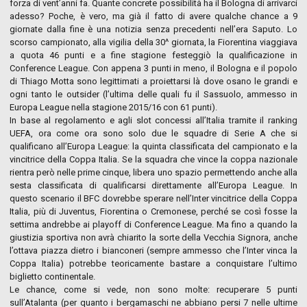
forza di vent’anni fa. Quante concrete possibilità ha il Bologna di arrivarci
adesso? Poche, è vero, ma già il fatto di avere qualche chance a 9
giornate dalla fine è una notizia senza precedenti nell’era Saputo. Lo
scorso campionato, alla vigilia della 30^ giornata, la Fiorentina viaggiava
a quota 46 punti e a fine stagione festeggiò la qualificazione in
Conference League. Con appena 3 punti in meno, il Bologna e il popolo
di Thiago Motta sono legittimati a proiettarsi là dove osano le grandi e
ogni tanto le outsider (l’ultima delle quali fu il Sassuolo, ammesso in
Europa League nella stagione 2015/16 con 61 punti).
In base al regolamento e agli slot concessi all’Italia tramite il ranking
UEFA, ora come ora sono solo due le squadre di Serie A che si
qualificano all’Europa League: la quinta classificata del campionato e la
vincitrice della Coppa Italia. Se la squadra che vince la coppa nazionale
rientra però nelle prime cinque, libera uno spazio permettendo anche alla
sesta classificata di qualificarsi direttamente all’Europa League. In
questo scenario il BFC dovrebbe sperare nell’Inter vincitrice della Coppa
Italia, più di Juventus, Fiorentina o Cremonese, perché se così fosse la
settima andrebbe ai playoff di Conference League. Ma fino a quando la
giustizia sportiva non avrà chiarito la sorte della Vecchia Signora, anche
l’ottava piazza dietro i bianconeri (sempre ammesso che l’Inter vinca la
Coppa Italia) potrebbe teoricamente bastare a conquistare l’ultimo
biglietto continentale.
Le chance, come si vede, non sono molte: recuperare 5 punti
sull’Atalanta (per quanto i bergamaschi ne abbiano persi 7 nelle ultime