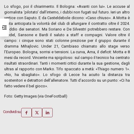
Lo sfogo, poi il chiarimento. Il Bologna: «Avanti con lui». Le accuse al
giornalista ‘pilotato’ dall’interno, i dubbi non fugati sul futuro. Ieri un altro
vertice con Saputo. E da Casteldebole dicono: «Caso chiuso». A Motta è
stata anticipata la volontà del club di allungare il contratto oltre il 2024.
L’addio dei senatori. Ma Soriano e De Silvestri potrebbero restare. Con
Medel, Sansone e Bardi il saluto a staff e compagni. Valore oltre il
campo: i cinque sono stati colonne preziose per il gruppo durante il
dramma Mihajlovic. Under 21, Cambiaso chiamato allo stage verso
l’Europeo. Bologna, sorrisi e tensioni. La curva, Arna, il deficit: Motta e 8
mesi da record. Vincente ma spigoloso: sul campo il tecnico ha centrato
risultati straordinari. Tanti i momenti critici durante la sua gestione, dagli
ultras al rapporto con Marko. Tifo spaccato a metà: «Thiago numero 1».
«No, ha sbagliato». Lo sfogo di Lecce ha acuito la distanza tra
sostenitori e detrattori dell’allenatore. Tutti d’accordo su un punto: «Ci ha
fatto vedere il bel gioco».
Foto: Getty Images (via OneFootball)
Condividi su: