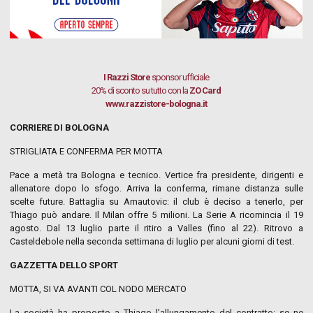
I Razzi Store
sponsor ufficiale
20% di sconto su tutto con la
ZO Card
www.razzistore-bologna.it
CORRIERE DI BOLOGNA
STRIGLIATA E CONFERMA PER MOTTA
Pace a metà tra Bologna e tecnico. Vertice fra presidente, dirigenti e
allenatore dopo lo sfogo. Arriva la conferma, rimane distanza sulle
scelte future. Battaglia su Arnautovic: il club è deciso a tenerlo, per
Thiago può andare. Il Milan offre 5 milioni. La Serie A ricomincia il 19
agosto. Dal 13 luglio parte il ritiro a Valles (fino al 22). Ritrovo a
Casteldebole nella seconda settimana di luglio per alcuni giorni di test.
GAZZETTA DELLO SPORT
MOTTA, SI VA AVANTI COL NODO MERCATO
La società ha proposto a Thiago l’allungamento del contratto: se ne