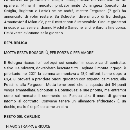
riparlerà. Prima il mercato: probabilmente Dominguez (cercato da
Siviglia, Brighton e Lazio) se ne andrà, mentre Ferguson (7 gol) ha
annunciato di voler restare. Su Schouten diversi club di Bundesliga.
Arnautovic? Il Milan c’è, per il mister non è intoccabile. Cinque giocatori
in scadenza: se ne andranno Medel e Sansone, anche Bardi a fine corsa.
De Silvestri e Soriano se la giocano.
REPUBBLICA
MOTTA RESTA ROSSOBLÙ, PER FORZA O PER AMORE
Il Bologna ricuce. Ieri colloqui coi senatori in scadenza di contratto.
Salvo De Silvestri, dovrebbero lasciare tutti. Tagliare il monte ingaggi è
prioritario: nel 2021 la somma ammontava a 53,9 milioni, l’anno dopo a
63,4. Si proverà a prendere buoni giocatori con stipendi calmierati, alla
Posch o alla Ferguson. Motta teme però che la squadra dei 54 punti
venga smantellata. Schouten e Dominguez le sue priorità, ma entrambi
sono sul mercato. Il commento: se Fenucci alza il muro di gomma
intorno al contratto. Conviene tenere un allenatore sfiduciato? È un
rischio, ma lo è di più cercarne un altro.
RESTO DEL CARLINO
THIAGO STRAPPA E RICUCE