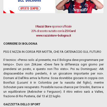
I Razzi Store
sponsor ufficiale
20% di sconto su tutto con la
ZO Card
www.razzistore-bologna.it
CORRIERE DI BOLOGNA
PSG E NIZZA IN CORSA PER MOTTA, CHE FA CATENACCIO SUL FUTURO
Il tecnico: «Penso solo al presente, ma il Bologna deve programmare per
tempo». Duro con Zirkzee: «Deve fare la differenza ogni giorno per
prendersi un posto, e questo non l’ho visto». Poi su Dominguez: «Mi
dispiacerebbe molto perderlo, è un giocatore importante per noi».
Domani al Dall’Ara arriva la Roma: Sosa dovrebbe giocare in coppia con
Bonifazi (Lucumí è in Colombia per la nascita del figlio), mentre
Schouten pare recuperato. Possibile nuova chance per Orsolini, Barrow e
un equilibratore (Aebischer o Ferguson). Il ritiro estivo sarà a Valles,
frazione di Rio Pusteria, dal 13 al 22 luglio.
GAZZETTA DELLO SPORT