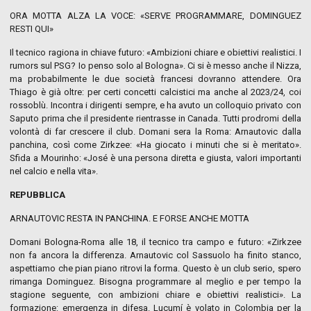
ORA MOTTA ALZA LA VOCE: «SERVE PROGRAMMARE, DOMINGUEZ
RESTI QUI»
Il tecnico ragiona in chiave futuro: «Ambizioni chiare e obiettivi realistici. I
rumors sul PSG? Io penso solo al Bologna». Ci si è messo anche il Nizza,
ma probabilmente le due società francesi dovranno attendere. Ora
Thiago è già oltre: per certi concetti calcistici ma anche al 2023/24, coi
rossoblù. Incontra i dirigenti sempre, e ha avuto un colloquio privato con
Saputo prima che il presidente rientrasse in Canada. Tutti prodromi della
volontà di far crescere il club. Domani sera la Roma: Arnautovic dalla
panchina, così come Zirkzee: «Ha giocato i minuti che si è meritato».
Sfida a Mourinho: «José è una persona diretta e giusta, valori importanti
nel calcio e nella vita».
REPUBBLICA
ARNAUTOVIC RESTA IN PANCHINA. E FORSE ANCHE MOTTA
Domani Bologna-Roma alle 18, il tecnico tra campo e futuro: «Zirkzee
non fa ancora la differenza. Arnautovic col Sassuolo ha finito stanco,
aspettiamo che pian piano ritrovi la forma. Questo è un club serio, spero
rimanga Dominguez. Bisogna programmare al meglio e per tempo la
stagione seguente, con ambizioni chiare e obiettivi realistici». La
formazione: emergenza in difesa. Lucumí è volato in Colombia per la