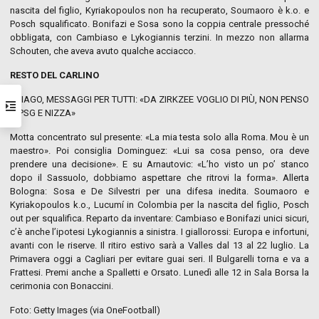
nascita del figlio, Kyriakopoulos non ha recuperato, Soumaoro è k.o. e
Posch squalificato. Bonifazi e Sosa sono la coppia centrale pressoché
obbligata, con Cambiaso e Lykogiannis terzini. In mezzo non allarma
Schouten, che aveva avuto qualche acciacco.
RESTO DEL CARLINO
THIAGO, MESSAGGI PER TUTTI: «DA ZIRKZEE VOGLIO DI PIÙ, NON PENSO
A PSG E NIZZA»
Motta concentrato sul presente: «La mia testa solo alla Roma. Mou è un
maestro». Poi consiglia Dominguez: «Lui sa cosa penso, ora deve
prendere una decisione». E su Arnautovic: «L’ho visto un po’ stanco
dopo il Sassuolo, dobbiamo aspettare che ritrovi la forma». Allerta
Bologna: Sosa e De Silvestri per una difesa inedita. Soumaoro e
Kyriakopoulos k.o., Lucumí in Colombia per la nascita del figlio, Posch
out per squalifica. Reparto da inventare: Cambiaso e Bonifazi unici sicuri,
c’è anche l’ipotesi Lykogiannis a sinistra. I giallorossi: Europa e infortuni,
avanti con le riserve. Il ritiro estivo sarà a Valles dal 13 al 22 luglio. La
Primavera oggi a Cagliari per evitare guai seri. Il Bulgarelli torna e va a
Frattesi. Premi anche a Spalletti e Orsato. Lunedì alle 12 in Sala Borsa la
cerimonia con Bonaccini.
Foto: Getty Images (via OneFootball)