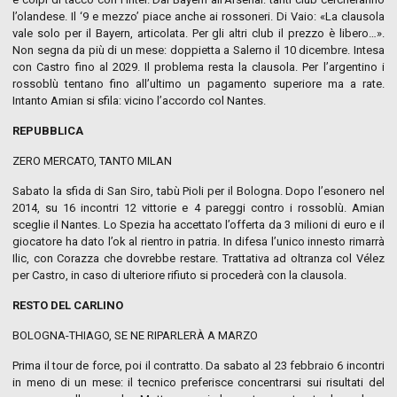
l’olandese. Il ‘9 e mezzo’ piace anche ai rossoneri. Di Vaio: «La clausola
vale solo per il Bayern, articolata. Per gli altri club il prezzo è libero…».
Non segna da più di un mese: doppietta a Salerno il 10 dicembre. Intesa
con Castro fino al 2029. Il problema resta la clausola. Per l’argentino i
rossoblù tentano fino all’ultimo un pagamento superiore ma a rate.
Intanto Amian si sfila: vicino l’accordo col Nantes.
REPUBBLICA
ZERO MERCATO, TANTO MILAN
Sabato la sfida di San Siro, tabù Pioli per il Bologna. Dopo l’esonero nel
2014, su 16 incontri 12 vittorie e 4 pareggi contro i rossoblù. Amian
sceglie il Nantes. Lo Spezia ha accettato l’offerta da 3 milioni di euro e il
giocatore ha dato l’ok al rientro in patria. In difesa l’unico innesto rimarrà
Ilic, con Corazza che dovrebbe restare. Trattativa ad oltranza col Vélez
per Castro, in caso di ulteriore rifiuto si procederà con la clausola.
RESTO DEL CARLINO
BOLOGNA-THIAGO, SE NE RIPARLERÀ A MARZO
Prima il tour de force, poi il contratto. Da sabato al 23 febbraio 6 incontri
in meno di un mese: il tecnico preferisce concentrarsi sui risultati del