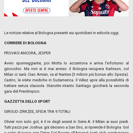
Le notizie relative al Bologna presenti sui quotidiani in edicola oggi.
CORRIERE DI BOLOGNA
PROVACI ANCORA, JESPER
Avvio spumeggiante, poi Motta lo accantona e arriva l’infortunio al
ginocchio. Ma non si è mai arreso: il Bologna recupera Karlsson, col
Milan ci sarà. Ciao Amian, va al Nantes (3 milioni più bonus allo Spezia).
Castro, le visite mediche in Sudamerica. Il Vélez apre alla possibilità di
trattare senza clausola. Stanotte intanto Santiago giocherà la seconda
gara del Preolimpico.
GAZZETTA DELLO SPORT
GIROUD-ZIRKZEE, SFIDA TRA 9 TOTALI
Olivier non solo gol, è il re degli assist in Serie A: il Milan ai suoi piedi.
Tutti pazzi per Joshua: già decisivo a San Siro, si riprende il Bologna. Gol
e colpi di tacco con l’Inter. Dal Bayern all’Arsenal: tanti club cercheranno