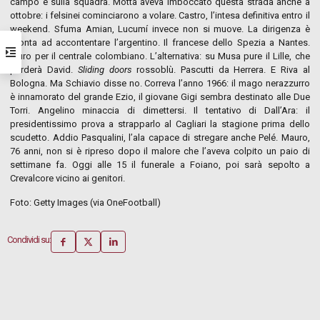
campo e sulla squadra. Motta aveva imboccato questa strada anche a
ottobre: i felsinei cominciarono a volare. Castro, l’intesa definitiva entro il
weekend. Sfuma Amian, Lucumí invece non si muove. La dirigenza è
pronta ad accontentare l’argentino. Il francese dello Spezia a Nantes.
Muro per il centrale colombiano. L’alternativa: su Musa pure il Lille, che
perderà David.
Sliding doors
rossoblù. Pascutti da Herrera. E Riva al
Bologna. Ma Schiavio disse no. Correva l’anno 1966: il mago nerazzurro
è innamorato del grande Ezio, il giovane Gigi sembra destinato alle Due
Torri. Angelino minaccia di dimettersi. Il tentativo di Dall’Ara: il
presidentissimo prova a strapparlo al Cagliari la stagione prima dello
scudetto. Addio Pasqualini, l’ala capace di stregare anche Pelé. Mauro,
76 anni, non si è ripreso dopo il malore che l’aveva colpito un paio di
settimane fa. Oggi alle 15 il funerale a Foiano, poi sarà sepolto a
Crevalcore vicino ai genitori.
Foto: Getty Images (via OneFootball)
Condividi su: