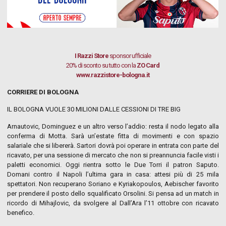
I Razzi Store
sponsor ufficiale
20% di sconto su tutto con la
ZO Card
www.razzistore-bologna.it
CORRIERE DI BOLOGNA
IL BOLOGNA VUOLE 30 MILIONI DALLE CESSIONI DI TRE BIG
Arnautovic, Dominguez e un altro verso l’addio: resta il nodo legato alla
conferma di Motta. Sarà un’estate fitta di movimenti e con spazio
salariale che si libererà. Sartori dovrà poi operare in entrata con parte del
ricavato, per una sessione di mercato che non si preannuncia facile visti i
paletti economici. Oggi rientra sotto le Due Torri il patron Saputo.
Domani contro il Napoli l’ultima gara in casa: attesi più di 25 mila
spettatori. Non recuperano Soriano e Kyriakopoulos, Aebischer favorito
per prendere il posto dello squalificato Orsolini. Si pensa ad un match in
ricordo di Mihajlovic, da svolgere al Dall’Ara l’11 ottobre con ricavato
benefico.