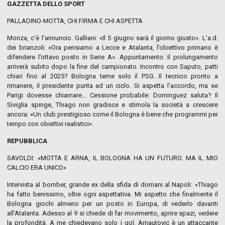
GAZZETTA DELLO SPORT
PALLADINO-MOTTA, CHI FIRMA E CHI ASPETTA
Monza, c’è l’annuncio. Galliani: «Il 5 giugno sarà il giorno giusto». L’a.d.
dei brianzoli: «Ora pensiamo a Lecce e Atalanta, l’obiettivo primario è
difendere l’ottavo posto in Serie A». Appuntamento: il prolungamento
arriverà subito dopo la fine del campionato. Incontro con Saputo, patti
chiari fino al 2025? Bologna teme solo il PSG. Il tecnico pronto a
rimanere, il presidente punta ad un ciclo. Si aspetta l’accordo, ma se
Parigi dovesse chiamare… Cessione probabile: Dominguez saluta? Il
Siviglia spinge, Thiago non gradisce e stimola la società a crescere
ancora: «Un club prestigioso come il Bologna è bene che programmi per
tempo con obiettivi realistici».
REPUBBLICA
SAVOLDI: «MOTTA E ARNA, IL BOLOGNA HA UN FUTURO. MA IL MIO
CALCIO ERA UNICO»
Intervista al bomber, grande ex della sfida di domani al Napoli: «Thiago
ha fatto benissimo, oltre ogni aspettativa. Mi aspetto che finalmente il
Bologna giochi almeno per un posto in Europa, di vederlo davanti
all’Atalanta. Adesso al 9 si chiede di far movimento, aprire spazi, vedere
la profondità. A me chiedevano solo i gol. Arnautovic è un attaccante