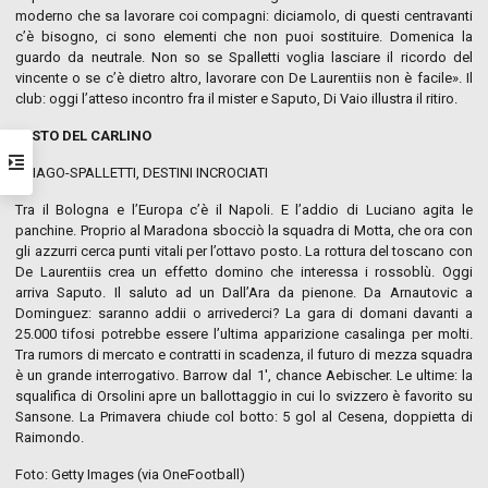
moderno che sa lavorare coi compagni: diciamolo, di questi centravanti
c’è bisogno, ci sono elementi che non puoi sostituire. Domenica la
guardo da neutrale. Non so se Spalletti voglia lasciare il ricordo del
vincente o se c’è dietro altro, lavorare con De Laurentiis non è facile». Il
club: oggi l’atteso incontro fra il mister e Saputo, Di Vaio illustra il ritiro.
RESTO DEL CARLINO
THIAGO-SPALLETTI, DESTINI INCROCIATI
Tra il Bologna e l’Europa c’è il Napoli. E l’addio di Luciano agita le
panchine. Proprio al Maradona sbocciò la squadra di Motta, che ora con
gli azzurri cerca punti vitali per l’ottavo posto. La rottura del toscano con
De Laurentiis crea un effetto domino che interessa i rossoblù. Oggi
arriva Saputo. Il saluto ad un Dall’Ara da pienone. Da Arnautovic a
Dominguez: saranno addii o arrivederci? La gara di domani davanti a
25.000 tifosi potrebbe essere l’ultima apparizione casalinga per molti.
Tra rumors di mercato e contratti in scadenza, il futuro di mezza squadra
è un grande interrogativo. Barrow dal 1′, chance Aebischer. Le ultime: la
squalifica di Orsolini apre un ballottaggio in cui lo svizzero è favorito su
Sansone. La Primavera chiude col botto: 5 gol al Cesena, doppietta di
Raimondo.
Foto: Getty Images (via OneFootball)