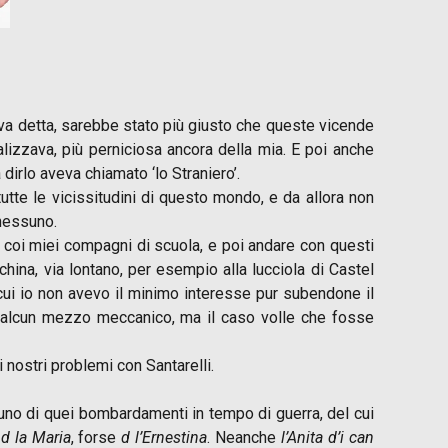
 va detta, sarebbe stato più giusto che queste vicende
alizzava, più perniciosa ancora della mia. E poi anche
dirlo aveva chiamato ‘lo Straniero’.
tte le vicissitudini di questo mondo, e da allora non
 nessuno.
 coi miei compagni di scuola, e poi andare con questi
hina, via lontano, per esempio alla lucciola di Castel
 cui io non avevo il minimo interesse pur subendone il
 alcun mezzo meccanico, ma il caso volle che fosse
nostri problemi con Santarelli.
uno di quei bombardamenti in tempo di guerra, del cui
e
d la Maria
, forse
d
l’Ernestina
. Neanche
l’Anita d’i can