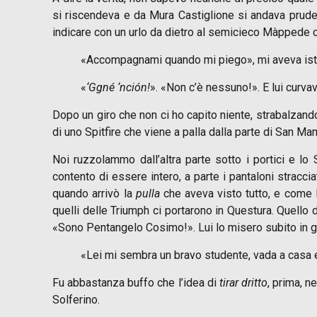
si riscendeva e da Mura Castiglione si andava prudenz
indicare con un urlo da dietro al semicieco Màppede c
«Accompagnami quando mi piego», mi aveva istru
«
‘Ggné ‘nción!
». «Non c’è nessuno!». E lui curvav
Dopo un giro che non ci ho capito niente, strabalzand
di uno Spitfire che viene a palla dalla parte di San M
Noi ruzzolammo dall’altra parte sotto i portici e lo
contento di essere intero, a parte i pantaloni stracc
quando arrivò la
pulla
che aveva visto tutto, e come D
quelli delle Triumph ci portarono in Questura. Quello d
«Sono Pentangelo Cosimo!». Lui lo misero subito in gu
«Lei mi sembra un bravo studente, vada a casa e 
Fu abbastanza buffo che l’idea di
tirar dritto
, prima, n
Solferino.