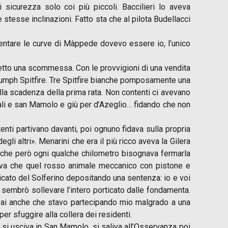
icurezza solo coi più piccoli. Baccilieri lo aveva
stesse inclinazioni. Fatto sta che al pilota Budellacci
rientare le curve di Màppede dovevo essere io, l’unico
detto una scommessa. Con le provvigioni di una vendita
umph Spitfire. Tre Spitfire bianche pomposamente una
 alla scadenza della prima rata. Non contenti ci avevano
 viali e san Mamolo e giù per d’Azeglio… fidando che non
enti partivano davanti, poi ognuno fidava sulla propria
i altri». Menarini che era il più ricco aveva la Gilera
 che però ogni qualche chilometro bisognava fermarla
ava che quel rosso animale meccanico con pistone e
cato del Solferino depositando una sentenza: io e voi
i sembrò sollevare l’intero porticato dalle fondamenta.
ensai anche che stavo partecipando mio malgrado a una
per sfuggire alla collera dei residenti.
, si usciva in San Mamolo, si saliva all’Osservanza poi