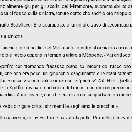
ialmente giù per gli scalini del Miramonte, suprema abilità del
osa ci fosse sulla sinistra, tenuto conto che anch’io ero miope e
ito Budellacci. E io aggrappato a lui mi sforzavo di accompagna
a a sinistra.
o anche per gli scalini del Miramonte, mentre sbuchiamo ancora i
amolo e faccio appena in tempo a urlare a Màppede: «Vai drittooo!
 Spitfire con tremendo fracasso planò sui bidoni del rusco che
iati, che non era poco, un ginocchio sanguinante e le mani
strinat
io vìndice accostò silenziosa con la ‘pantera’ 250 GTE. Quelli d
ello Spitfire rovinato sui bidoni del rusco, ricordo con precisio
ardina. A me invece, uno che era di sicuro un graduato mi disse:
veda di rigare dritto, altrimenti le seghiamo le orecchie!».
ello spavento, mi aveva forse salvato la pelle. Poi, nella benevole