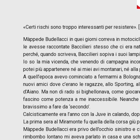
«Certi rischi sono troppo interessanti per resistere». 
Màppede Budellacci in quei giorni correva in motocicl
le avesse raccontate Baccilieri stesso che ci era nat
perché, quando scriveva, Baccilieri sopiva i suoi lamp
Io so la mia vicenda, che venendo di campagna incont
potei più appartenere né ai miei avi montanari, né alla
A quell’epoca avevo cominciato a fermarmi a Bologna,
nuovi amici dove c’erano le ragazze, allo Sporting, a
d’Aiano. Ma non di rado si bighellonava, come giocare
fascino come potenza a me inaccessibile. Neanche 
bravissimo a fare da ‘secondo’.
Calcisticamente era l’anno con la Juve in calando, do
La prima sera al Miramonte fu quella della corsa giù 
Màppede Budellacci era privo dell’occhio sinistro e 
rimbombo lontano mi aveva parlato in casa e una sche