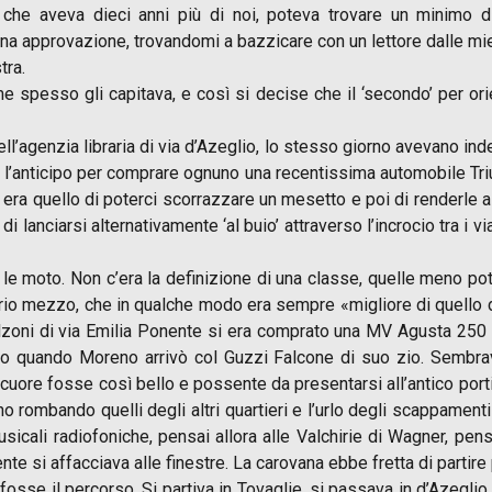
e aveva dieci anni più di noi, poteva trovare un minimo di s
ena approvazione, trovandomi a bazzicare con un lettore dalle mie 
tra.
ome spesso gli capitava, e così si decise che il ‘secondo’ per o
ll’agenzia libraria di via d’Azeglio, lo stesso giorno avevano in
 l’anticipo per comprare ognuno una recentissima automobile Tri
nto era quello di poterci scorrazzare un mesetto e poi di renderle
di lanciarsi alternativamente ‘al buio’ attraverso l’incrocio tra i
le moto. Non c’era la definizione di una classe, quelle meno pot
io mezzo, che in qualche modo era sempre «migliore di quello degl
Calzoni di via Emilia Ponente si era comprato una MV Agusta 250
ato quando Moreno arrivò col Guzzi Falcone di suo zio. Sembr
uore fosse così bello e possente da presentarsi all’antico porti
o rombando quelli degli altri quartieri e l’urlo degli scappament
sicali radiofoniche, pensai allora alle Valchirie di Wagner, p
nte si affacciava alle finestre. La carovana ebbe fretta di partire 
fosse il percorso. Si partiva in Tovaglie, si passava in d’Azeglio