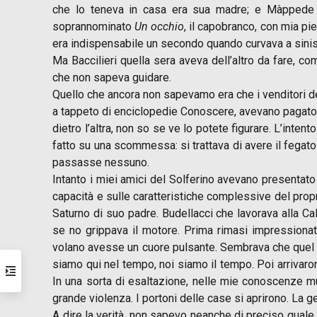
che lo teneva in casa era sua madre; e Màppede ch
soprannominato
Un occhio
, il capobranco, con mia pi
era indispensabile un secondo quando curvava a sinis
Ma Baccilieri quella sera aveva dell’altro da fare, c
che non sapeva guidare.
Quello che ancora non sapevamo era che i venditori de
a tappeto di enciclopedie Conoscere, avevano pagato
dietro l’altra, non so se ve lo potete figurare. L’inte
fatto su una scommessa: si trattava di avere il fegato 
passasse nessuno.
Intanto i miei amici del Solferino avevano presentato 
capacità e sulle caratteristiche complessive del propr
Saturno di suo padre. Budellacci che lavorava alla 
se no grippava il motore. Prima rimasi impression
volano avesse un cuore pulsante. Sembrava che quel c
siamo qui nel tempo, noi siamo il tempo. Poi arrivaron
In una sorta di esaltazione, nelle mie conoscenze mu
grande violenza. I portoni delle case si aprirono. La ge
A dire la verità, non sapevo neanche di preciso quale 