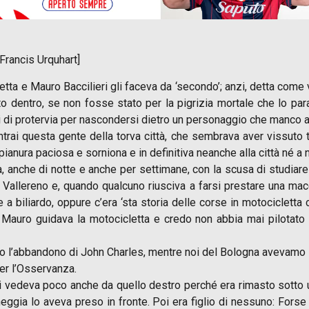
[Francis Urquhart]
etta e Mauro Baccilieri gli faceva da ‘secondo’; anzi, detta come
o dentro, se non fosse stato per la pigrizia mortale che lo par
i di protervia per nascondersi dietro un personaggio che manco a 
rai questa gente della torva città, che sembrava aver vissuto tu
 pianura paciosa e sorniona e in definitiva neanche alla città né a
 anche di notte e anche per settimane, con la scusa di studiare
l Vallereno e, quando qualcuno riusciva a farsi prestare una macc
 a biliardo, oppure c’era ‘sta storia delle corse in motocicletta
Mauro guidava la motocicletta e credo non abbia mai pilotato
po l’abbandono di John Charles, mentre noi del Bologna avevamo i 
per l’Osservanza.
ci vedeva poco anche da quello destro perché era rimasto sotto 
ggia lo aveva preso in fronte. Poi era figlio di nessuno: Fors