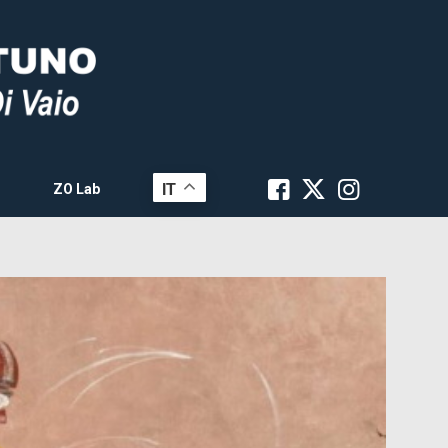
IT
ZO Lab