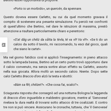
Bertino ebbe l’opportunità di proporre:
«Porto io un morbido», un
quercén
,
da spennare.
Questo doveva essere Carletto, su cui da quel momento gravava il
compito di sostenere una pesante simulazione. Fu perciò nei confronti
di quest’ultimo che Bertino, nel dare le istruzioni di massima, prestò
attenzione a risultare particolarmente chiaro e perentorio:
«
S’at dâg un chèlz da såtta la tèvla, té va vî!! Va vî!!
». «Se ti do un
calcio da sotto il tavolo, mi raccomando, tu esci dal gioco, quali
che siano le carte!».
Ma nel giorno fatidico così si applicò l’insegnamento: in pieno attacco
sotto la lampada bassa, Bertino ad un certo punto trovò opportuno dare
il calcio convenuto, ma senza sortire alcun effetto su Carletto, assorto
nella sua giocata. Allora mollò un secondo calcio. Niente. Dopo sette
calci Carletto
Braccio d’oro
alzò la testa e sbottò:
«
Bàin sa fêt, chèlzet?
». «Che cosa fai, scalci?».
Sciagurata risposta che consegnò ad una notturna Bologna la leggenda
di
Braccio d’oro
inguaribile e maldestro giocatore, mentre al ‘Genovese’
rivelava la dura realtà di trovarsi sotto attacco di tre coalizzati. E contro
tre non si può vincere. Assicurano le cronache, tuttavia, che ‘il Genovese’