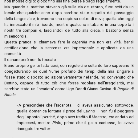
non mosse ciglio: giocò fino alla fine, perse e pagò regolarmente.
Ma quando al mattino stavano già sulla via del ritorno, fuorusciti da un
locale che qualche anno dopo sarebbe stato sepolto dal passaggio
della tangenziale, trovarono una copiosa coltre di neve, quella che oggi
ha innescato il mio ricordo, mentre qualcuno intabarrò in una coperta i
nostri tre compari e, lasciandoli del tutto alla cieca, li bastonò senza
misericordia.
Questa pratica si chiamava fare la
caparèla
ma non era viltà, bensì
certificazione che la sentenza era impersonale e applicata da una
comunità.
Il danaro però non fu toccato.
Erano proprio gente fatta così, con regole che soltanto loro sapevano. E
congetturando se quel Nume profano dei tempi della mia zingarella
fosse stato disposto ad azioni veramente nefande, ho convenuto che
Bertino, capace di tutto ciò che fosse regolare nell’irregolarità, mai
sarebbe stato un ‘iscariota’ come Ugo Bondi-Gianni Cavina di
Regalo di
Natale
.
«A prescindere che l’Iscariota – ci aveva assicurato sottovoce,
quella domenica lontana il prete del Lavino – non fu il peggiore
degli apostoli perché, dopo aver tradito il Maestro, era andato ad
impiccarsi; mentre
Pirån
, prime che il gallo cantasse, lo aveva
rinnegato tre volte».