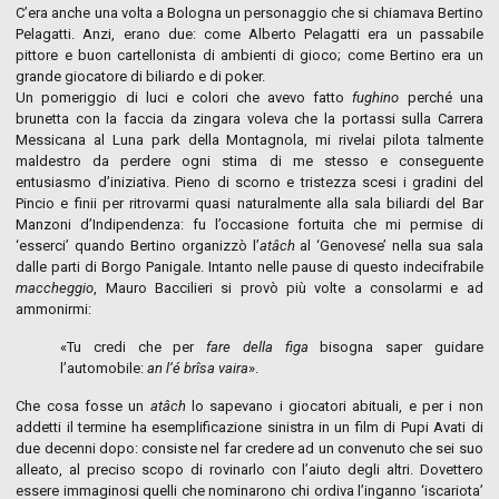
C’era anche una volta a Bologna un personaggio che si chiamava Bertino
Pelagatti. Anzi, erano due: come Alberto Pelagatti era un passabile
pittore e buon cartellonista di ambienti di gioco; come Bertino era un
grande giocatore di biliardo e di poker.
Un pomeriggio di luci e colori che avevo fatto
fughino
perché una
brunetta con la faccia da zingara voleva che la portassi sulla Carrera
Messicana al Luna park della Montagnola, mi rivelai pilota talmente
maldestro da perdere ogni stima di me stesso e conseguente
entusiasmo d’iniziativa. Pieno di scorno e tristezza scesi i gradini del
Pincio e finii per ritrovarmi quasi naturalmente alla sala biliardi del Bar
Manzoni d’Indipendenza: fu l’occasione fortuita che mi permise di
‘esserci’ quando Bertino organizzò l’
atâch
al ‘Genovese’ nella sua sala
dalle parti di Borgo Panigale. Intanto nelle pause di questo indecifrabile
maccheggio
, Mauro Baccilieri si provò più volte a consolarmi e ad
ammonirmi:
«Tu credi che per
fare della figa
bisogna saper guidare
l’automobile:
an l’é brîsa vaira
».
Che cosa fosse un
atâch
lo sapevano i giocatori abituali, e per i non
addetti il termine ha esemplificazione sinistra in un film di Pupi Avati di
due decenni dopo: consiste nel far credere ad un convenuto che sei suo
alleato, al preciso scopo di rovinarlo con l’aiuto degli altri. Dovettero
essere immaginosi quelli che nominarono chi ordiva l’inganno ‘iscariota’