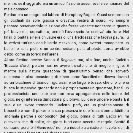
mentre, se il raggirato era un amico, l’azione assumeva le sembianze del
male cosmico.
Bertino era un magro col labbro di Humphrey Bogart. Quasi sempre con
gli occhiali da sole, giacca e cravatta, vestiva di scuro. Ho sempre
pensato osservandolo in azione che fosse vincente non tanto in quanto
più bravo ma, soprattutto, perché l’avversario lo ‘sentiva’ più forte. Nei
finali di partita e nelle chiusure era di una freddezza che faceva paura. Tu
lo vedevi tutt’uno con biliardo e tavolino, come avresti immaginato un
ballerino sulla pista o un centromediano palla al piede. Lorca avrebbe
detto: come un torero nell’arena.
Allora Bertino scelse Sonno
il Regolare
ma, alla fine, anche Carletto
‘Braccio d’oro’, perché non ne aveva trovato uno di meglio in giro. E
mentre sulla natura guascona di quest’ultimo penso che scriverò
qualcosa in altra occasione, riferisco come Baccilieri mi diceva davanti
ad un bicchiere di bianco, rigorosamente largo e tozzo, che uno che si
busca lo stipendio giocando non è propriamente un giocatore, bensì un
professionista: uno cioè che non trova appagamento nelle trame del
gioco, né gli interessa dimostrarsi più bravo. Lui deve vincere e basta. E il
suo è un lavoro tremendo. Carletto, però, era un professionista di
boccette e non di poker, e la sua presenza in quell’occasione addirittura
anomala perché i conoscitori del gioco, prima di tutti Baccilieri, mi
dicevano che, di solito, chi gioca fuori casa accetta le regole. Capitò il
contrario perché ‘il Genovese’ non era riuscito a chiudere il tavolo: quindi