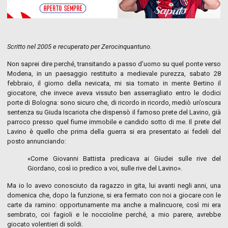
Scritto nel 2005 e recuperato per Zerocinquantuno.
Non saprei dire perché, transitando a passo d’uomo su quel ponte verso
Modena, in un paesaggio restituito a medievale purezza, sabato 28
febbraio, il giorno della nevicata, mi sia tornato in mente Bertino il
giocatore, che invece aveva vissuto ben asserragliato entro le dodici
porte di Bologna: sono sicuro che, di ricordo in ricordo, mediò un’oscura
sentenza su Giuda Iscariota che dispensò il famoso prete del Lavino, già
parroco presso quel fiume immobile e candido sotto di me. Il prete del
Lavino è quello che prima della guerra si era presentato ai fedeli del
posto annunciando:
«Come Giovanni Battista predicava ai Giudei sulle rive del
Giordano, così io predico a voi, sulle rive del Lavino».
Ma io lo avevo conosciuto da ragazzo in gita, lui avanti negli anni, una
domenica che, dopo la funzione, si era fermato con noi a giocare con le
carte da ramino: opportunamente ma anche a malincuore, così mi era
sembrato, coi fagioli e le noccioline perché, a mio parere, avrebbe
giocato volentieri di soldi.