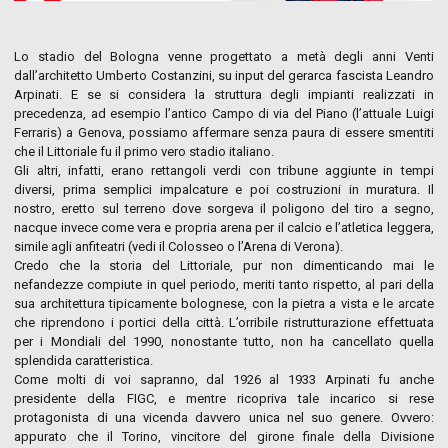
Lo stadio del Bologna venne progettato a metà degli anni Venti
dall’architetto Umberto Costanzini, su input del gerarca fascista Leandro
Arpinati. E se si considera la struttura degli impianti realizzati in
precedenza, ad esempio l’antico Campo di via del Piano (l’attuale Luigi
Ferraris) a Genova, possiamo affermare senza paura di essere smentiti
che il Littoriale fu il primo vero stadio italiano.
Gli altri, infatti, erano rettangoli verdi con tribune aggiunte in tempi
diversi, prima semplici impalcature e poi costruzioni in muratura. Il
nostro, eretto sul terreno dove sorgeva il poligono del tiro a segno,
nacque invece come vera e propria arena per il calcio e l’atletica leggera,
simile agli anfiteatri (vedi il Colosseo o l’Arena di Verona).
Credo che la storia del Littoriale, pur non dimenticando mai le
nefandezze compiute in quel periodo, meriti tanto rispetto, al pari della
sua architettura tipicamente bolognese, con la pietra a vista e le arcate
che riprendono i portici della città. L’orribile ristrutturazione effettuata
per i Mondiali del 1990, nonostante tutto, non ha cancellato quella
splendida caratteristica.
Come molti di voi sapranno, dal 1926 al 1933 Arpinati fu anche
presidente della FIGC, e mentre ricopriva tale incarico si rese
protagonista di una vicenda davvero unica nel suo genere. Ovvero:
appurato che il Torino, vincitore del girone finale della Divisione