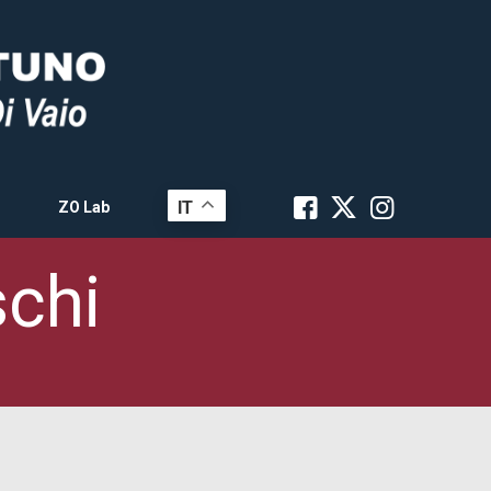
IT
ZO Lab
schi