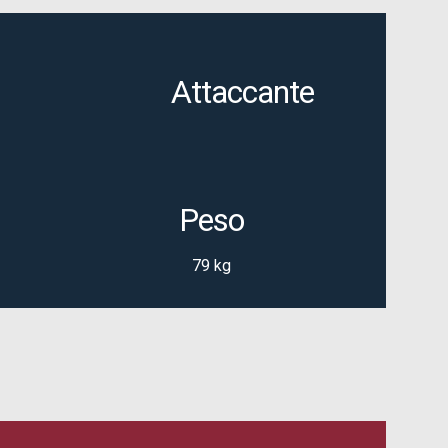
Attaccante
Peso
79 kg