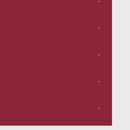
-
-
-
-
-