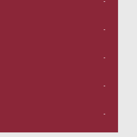
-
-
-
-
-