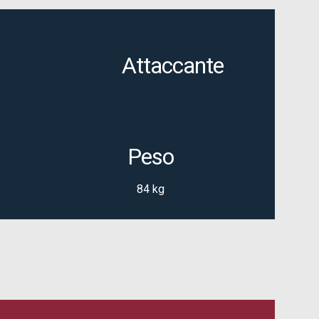
Attaccante
Peso
84 kg