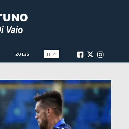
IT
ZO Lab