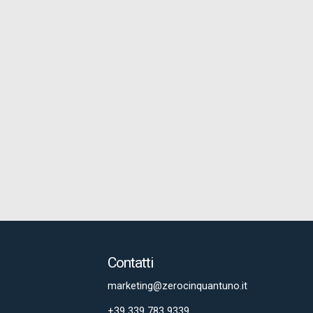
Contatti
marketing@zerocinquantuno.it
+39 339 783 9339