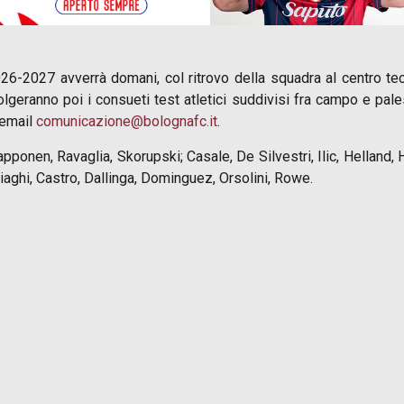
 2026-2027 avverrà domani, col ritrovo della squadra al centro te
eranno poi i consueti test atletici suddivisi fra campo e pales
o email
comunicazione@bolognafc.it
.
Happonen, Ravaglia, Skorupski; Casale, De Silvestri, Ilic, Helland, 
aghi, Castro, Dallinga, Dominguez, Orsolini, Rowe.