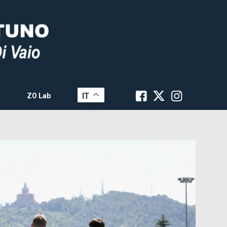
IT
ZO Lab