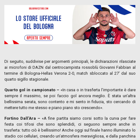
Di seguito, suddivise per argomenti principali, le dichiarazioni rilasciate
ai microfoni di DAZN dal centrocampista rossoblù Giovanni Fabbian al
termine di Bologna-Hellas Verona 2-0, match sbloccato al 27′ dal suo
quarto sigillo stagionale.
Quarto gol in campionato –
«In casa o in trasferta l’importante è dare
sempre il massimo, se poi faccio gol ancora meglio. È stata un’altra
bellissima serata, sono contento e mi sento in fiducia, sto cercando di
mettere tutto me stesso e piano piano sto crescendo».
Fortino Dall’Ara –
«A fine partita siamo corsi sotto la curva per fare
festa coi tifosi che sono splendidi, ci seguono sempre anche in
trasferta: tutto ciò è bellissimo! Anche oggi sul finale hanno illuminato lo
stadio coi cellulari, creando un’atmosfera meravigliosa, e dalla panchina