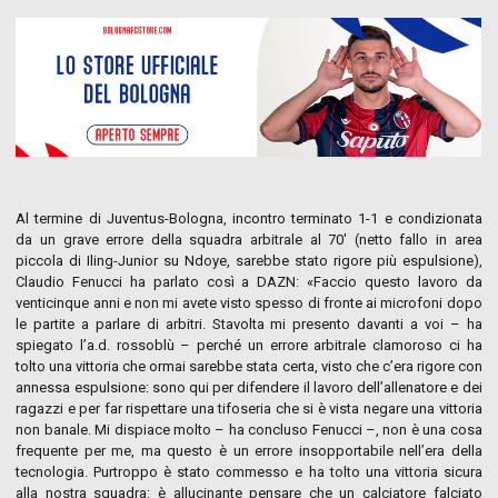
Al termine di Juventus-Bologna, incontro terminato 1-1 e condizionata
da un grave errore della squadra arbitrale al 70′ (netto fallo in area
piccola di Iling-Junior su Ndoye, sarebbe stato rigore più espulsione),
Claudio Fenucci ha parlato così a DAZN: «Faccio questo lavoro da
venticinque anni e non mi avete visto spesso di fronte ai microfoni dopo
le partite a parlare di arbitri. Stavolta mi presento davanti a voi – ha
spiegato l’a.d. rossoblù – perché un errore arbitrale clamoroso ci ha
tolto una vittoria che ormai sarebbe stata certa, visto che c’era rigore con
annessa espulsione: sono qui per difendere il lavoro dell’allenatore e dei
ragazzi e per far rispettare una tifoseria che si è vista negare una vittoria
non banale. Mi dispiace molto – ha concluso Fenucci –, non è una cosa
frequente per me, ma questo è un errore insopportabile nell’era della
tecnologia. Purtroppo è stato commesso e ha tolto una vittoria sicura
alla nostra squadra: è allucinante pensare che un calciatore falciato