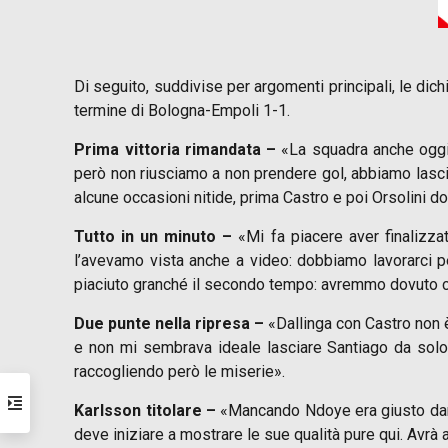
Di seguito, suddivise per argomenti principali, le dic
termine di Bologna-Empoli 1-1.
Prima vittoria rimandata –
«La squadra anche oggi 
però non riusciamo a non prendere gol, abbiamo lascia
alcune occasioni nitide, prima Castro e poi Orsolini do
Tutto in un minuto –
«Mi fa piacere aver finalizza
l’avevamo vista anche a video: dobbiamo lavorarci p
piaciuto granché il secondo tempo: avremmo dovuto crear
Due punte nella ripresa –
«Dallinga con Castro non è
e non mi sembrava ideale lasciare Santiago da sol
raccogliendo però le miserie».
Karlsson titolare –
«Mancando Ndoye era giusto dare a
deve iniziare a mostrare le sue qualità pure qui. Avrà a