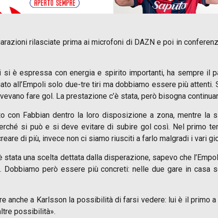
hiarazioni rilasciate prima ai microfoni di DAZN e poi in conferen
si è espressa con energia e spirito importanti, ha sempre il 
to all’Empoli solo due-tre tiri ma dobbiamo essere più attenti.
vevano fare gol. La prestazione c’è stata, però bisogna continuare
to con Fabbian dentro la loro disposizione a zona, mentre la si
erché si può e si deve evitare di subire gol così. Nel primo 
e di più, invece non ci siamo riusciti a farlo malgradi i vari gio
 stata una scelta dettata dalla disperazione, sapevo che l’Empoli
o. Dobbiamo però essere più concreti: nelle due gare in cas
nche a Karlsson la possibilità di farsi vedere: lui è il primo a
ltre possibilità».