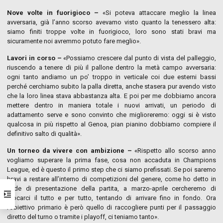
Nove volte in fuorigioco –
«Si poteva attaccare meglio la linea
avversaria, già l’anno scorso avevamo visto quanto la tenessero alta:
siamo finiti troppe volte in fuorigioco, loro sono stati bravi ma
sicuramente noi avremmo potuto fare meglio».
Lavori in corso –
«Possiamo crescere dal punto di vista del palleggio,
riuscendo a tenere di più il pallone dentro la metà campo avversaria:
ogni tanto andiamo un po’ troppo in verticale coi due esterni bassi
perché cerchiamo subito la palla diretta, anche stasera pur avendo visto
che la loro linea stava abbastanza alta. E poi per me dobbiamo ancora
mettere dentro in maniera totale i nuovi arrivati, un periodo di
adattamento serve e sono convinto che miglioreremo: oggi si è visto
qualcosa in più rispetto al Genoa, pian pianino dobbiamo compiere il
definitivo salto di qualità».
Un torneo da vivere con ambizione –
«Rispetto allo scorso anno
vogliamo superare la prima fase, cosa non accaduta in Champions
League, ed è questo il primo step che ci siamo prefissati. Se poi saremo
bravi a restare all’interno di competizioni del genere, come ho detto in
sede di presentazione della partita, a marzo-aprile cercheremo di
giocarci il tutto e per tutto, tentando di arrivare fino in fondo. Ora
l’obiettivo primario è però quello di raccogliere punti per il passaggio
diretto del turno o tramite i playoff, ci teniamo tanto».