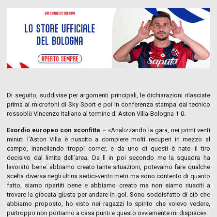
Di seguito, suddivise per argomenti principali, le dichiarazioni rilasciate
prima ai microfoni di Sky Sport e poi in conferenza stampa dal tecnico
rossoblù Vincenzo Italiano al termine di Aston Villa-Bologna 1-0.
Esordio europeo con sconfitta –
«Analizzando la gara, nei primi venti
minuti l’Aston Villa è riuscito a compiere molti recuperi in mezzo al
campo, inanellando troppi corner, e da uno di questi è nato il tiro
decisivo dal limite dell’area. Da lì in poi secondo me la squadra ha
lavorato bene: abbiamo creato tante situazioni, potevamo fare qualche
scelta diversa negli ultimi sedici-ventri metri ma sono contento di quanto
fatto, siamo ripartiti bene e abbiamo creato ma non siamo riusciti a
trovare la giocata giusta per andare in gol. Sono soddisfatto di ciò che
abbiamo proposto, ho visto nei ragazzi lo spirito che volevo vedere,
purtroppo non portiamo a casa punti e questo ovviamente mi dispiace».