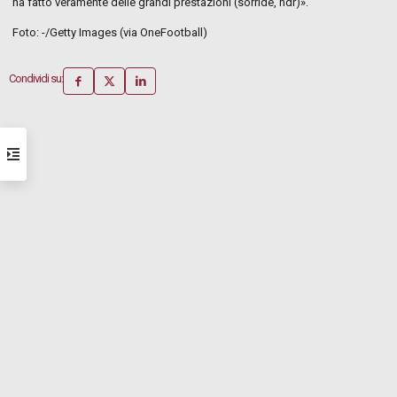
ha fatto veramente delle grandi prestazioni (sorride, ndr)».
Foto: -/Getty Images (via OneFootball)
Condividi su: