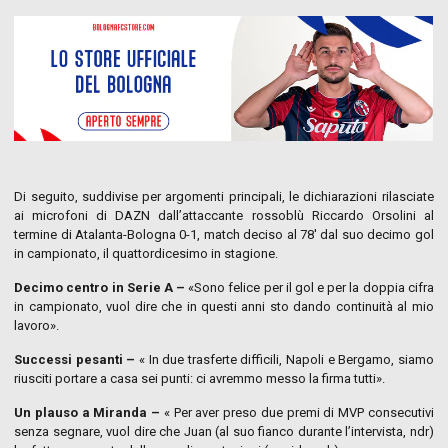
Di seguito, suddivise per argomenti principali, le dichiarazioni rilasciate
ai microfoni di DAZN dall’attaccante rossoblù Riccardo Orsolini al
termine di Atalanta-Bologna 0-1, match deciso al 78′ dal suo decimo gol
in campionato, il quattordicesimo in stagione.
Decimo centro in Serie A –
«Sono felice per il gol e per la doppia cifra
in campionato, vuol dire che in questi anni sto dando continuità al mio
lavoro».
Successi pesanti –
« In due trasferte difficili, Napoli e Bergamo, siamo
riusciti portare a casa sei punti: ci avremmo messo la firma tutti».
Un plauso a Miranda –
« Per aver preso due premi di MVP consecutivi
senza segnare, vuol dire che Juan (al suo fianco durante l’intervista, ndr)