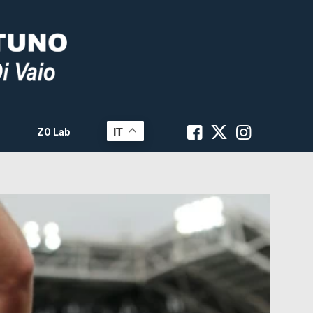
IT
ZO Lab