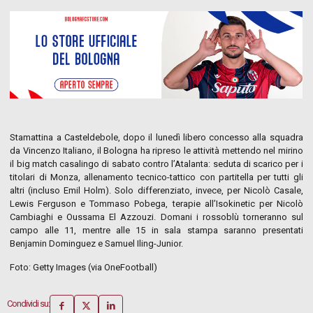
Stamattina a Casteldebole, dopo il lunedì libero concesso alla squadra
da Vincenzo Italiano, il Bologna ha ripreso le attività mettendo nel mirino
il big match casalingo di sabato contro l’Atalanta: seduta di scarico per i
titolari di Monza, allenamento tecnico-tattico con partitella per tutti gli
altri (incluso Emil Holm). Solo differenziato, invece, per Nicolò Casale,
Lewis Ferguson e Tommaso Pobega, terapie all’Isokinetic per Nicolò
Cambiaghi e Oussama El Azzouzi. Domani i rossoblù torneranno sul
campo alle 11, mentre alle 15 in sala stampa saranno presentati
Benjamin Dominguez e Samuel Iling-Junior.
Foto: Getty Images (via OneFootball)
Condividi su: