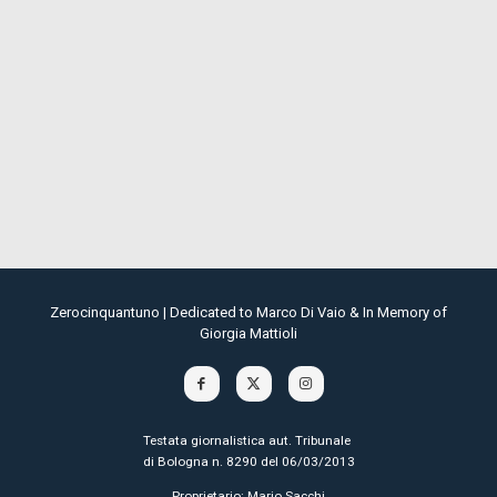
Zerocinquantuno | Dedicated to Marco Di Vaio & In Memory of
Giorgia Mattioli
Testata giornalistica aut. Tribunale
di Bologna n. 8290 del 06/03/2013
Proprietario: Mario Sacchi