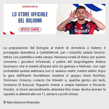
La preparazione del Bologna al match di domenica a Salerno è
proseguita stamattina a Casteldebole: per i rossoblù seduta tecnico-
tattica con partitella a metà campo. Nessuna novità di rilievo per quanto
concerne i giocatori infortunati, a partire dal lungodegente Adama
Soumaoro che si rivedrà all’opera solo tra gennaio e febbraio: con ogni
probabilità questa settimana non ci saranno rientri, mentre subito dopo
la gara dell’Arechi dovrebbero rivedersi in gruppo Kevin Bonifazi,
Tommaso Corazza, Lorenzo De Silvestri e, qualche giorno più tardi,
Oussama El Azzouzi. Riguardo invece a Jesper Karlsson e Riccardo
Orsolini, si dovrà verosimilmente attendere fine mese. Anche domani la
squadra si allenerà alle ore 11, sempre a porte chiuse.
© Riproduzione Riservata