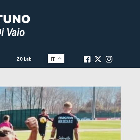
IT
ZO Lab