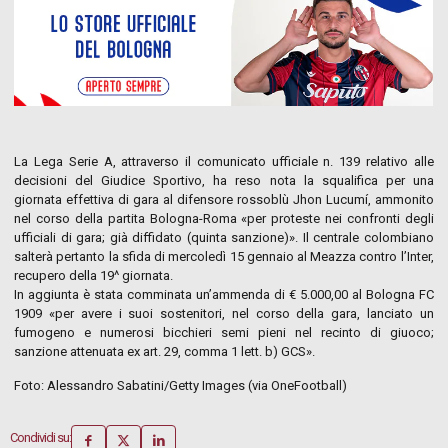
La Lega Serie A, attraverso il comunicato ufficiale n. 139 relativo alle
decisioni del Giudice Sportivo, ha reso nota la squalifica per una
giornata effettiva di gara al difensore rossoblù Jhon Lucumí, ammonito
nel corso della partita Bologna-Roma «per proteste nei confronti degli
ufficiali di gara; già diffidato (quinta sanzione)». Il centrale colombiano
salterà pertanto la sfida di mercoledì 15 gennaio al Meazza contro l’Inter,
recupero della 19^ giornata.
In aggiunta è stata comminata un’ammenda di € 5.000,00 al Bologna FC
1909 «per avere i suoi sostenitori, nel corso della gara, lanciato un
fumogeno e numerosi bicchieri semi pieni nel recinto di giuoco;
sanzione attenuata ex art. 29, comma 1 lett. b) GCS».
Foto: Alessandro Sabatini/Getty Images (via OneFootball)
Condividi su: