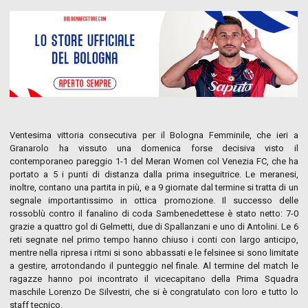
Ventesima vittoria consecutiva per il Bologna Femminile, che ieri a
Granarolo ha vissuto una domenica forse decisiva visto il
contemporaneo pareggio 1-1 del Meran Women col Venezia FC, che ha
portato a 5 i punti di distanza dalla prima inseguitrice. Le meranesi,
inoltre, contano una partita in più, e a 9 giornate dal termine si tratta di un
segnale importantissimo in ottica promozione. Il successo delle
rossoblù contro il fanalino di coda Sambenedettese è stato netto: 7-0
grazie a quattro gol di Gelmetti, due di Spallanzani e uno di Antolini. Le 6
reti segnate nel primo tempo hanno chiuso i conti con largo anticipo,
mentre nella ripresa i ritmi si sono abbassati e le felsinee si sono limitate
a gestire, arrotondando il punteggio nel finale. Al termine del match le
ragazze hanno poi incontrato il vicecapitano della Prima Squadra
maschile Lorenzo De Silvestri, che si è congratulato con loro e tutto lo
staff tecnico.