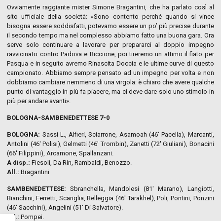
Ovviamente raggiante mister Simone Bragantini, che ha parlato così al
sito ufficiale della società: «Sono contento perché quando si vince
bisogna essere soddisfatti, potevamo essere un po’ più precise durante
il secondo tempo ma nel complesso abbiamo fatto una buona gara. Ora
serve solo continuare a lavorare per prepararci al doppio impegno
ravvicinato contro Padova e Riccione, poi tireremo un attimo il fiato per
Pasqua e in seguito avremo Rinascita Doccia e le ultime curve di questo
campionato. Abbiamo sempre pensato ad un impegno per volta e non
dobbiamo cambiare nemmeno di una virgola: è chiaro che avere qualche
punto di vantaggio in più fa piacere, ma ci deve dare solo uno stimolo in
più per andare avanti».
BOLOGNA-SAMBENEDETTESE 7-0
BOLOGNA:
Sassi L., Alfieri, Sciarrone, Asamoah (46′ Pacella), Marcanti,
Antolini (46′ Polisi), Gelmetti (46′ Trombin), Zanetti (72′ Giuliani), Bonacini
(66′ Filippini), Arcamone, Spallanzani.
A disp.:
Fiesoli, Da Rin, Rambaldi, Benozzo.
All.:
Bragantini
SAMBENEDETTESE:
Sbranchella, Mandolesi (81′ Marano), Langiotti,
Bianchini, Ferretti, Scariglia, Belleggia (46′ Tarakhel), Poli, Pontini, Ponzini
(46′ Sacchini), Angelini (51′ Di Salvatore).
All.:
Pompei.