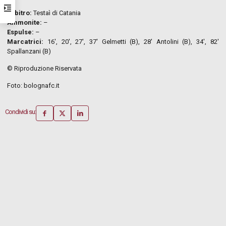
Arbitro:
Testaì di Catania
Ammonite:
–
Espulse:
–
Marcatrici:
16′, 20′, 27′, 37′ Gelmetti (B), 28′ Antolini (B), 34′, 82′
Spallanzani (B)
© Riproduzione Riservata
Foto: bolognafc.it
Condividi su: