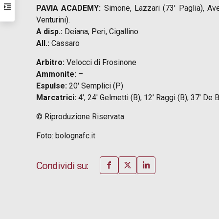
PAVIA ACADEMY:
Simone, Lazzari (73′ Paglia), Aver
Venturini).
A disp.:
Deiana, Peri, Cigallino.
All.:
Cassaro
Arbitro:
Velocci di Frosinone
Ammonite:
–
Espulse:
20′ Semplici (P)
Marcatrici:
4′, 24′ Gelmetti (B), 12′ Raggi (B), 37′ De B
© Riproduzione Riservata
Foto: bolognafc.it
Condividi su: