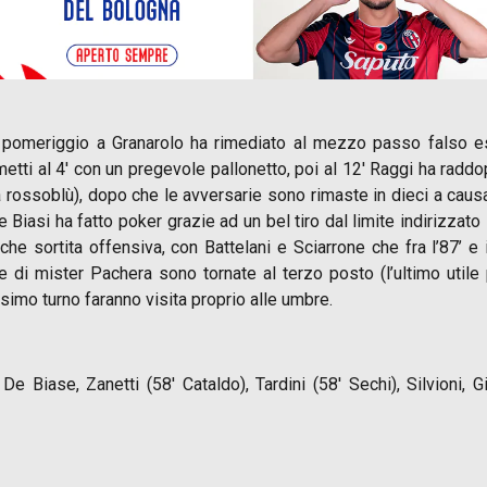
ri pomeriggio a Granarolo ha rimediato al mezzo passo falso e
etti al 4′ con un pregevole pallonetto, poi al 12′ Raggi ha raddo
 rossoblù), dopo che le avversarie sono rimaste in dieci a causa 
e Biasi ha fatto poker grazie ad un bel tiro dal limite indirizzato 
 sortita offensiva, con Battelani e Sciarrone che fra l’87’ e i
e di mister Pachera sono tornate al terzo posto (l’ultimo utile
simo turno faranno visita proprio alle umbre.
 Biase, Zanetti (58′ Cataldo), Tardini (58′ Sechi), Silvioni, Gi