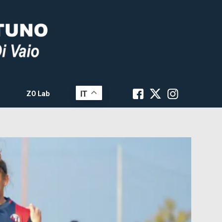
IT
ZO Lab