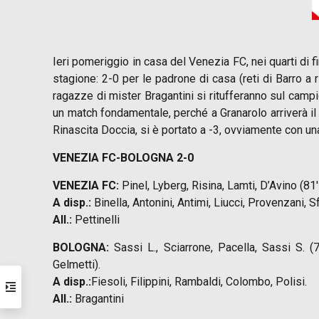
Ieri pomeriggio in casa del Venezia FC, nei quarti di f
stagione: 2-0 per le padrone di casa (reti di Barro a r
ragazze di mister Bragantini si ritufferanno sul camp
un match fondamentale, perché a Granarolo arriverà il
Rinascita Doccia, si è portato a -3, ovviamente con una 
VENEZIA FC-BOLOGNA 2-0
VENEZIA FC:
Pinel, Lyberg, Risina, Lamti, D’Avino (81′
A disp.:
Binella, Antonini, Antimi, Liucci, Provenzani, Sf
All.:
Pettinelli
BOLOGNA:
Sassi L., Sciarrone, Pacella, Sassi S. (7
Gelmetti).
A disp.:
Fiesoli, Filippini, Rambaldi, Colombo, Polisi.
All.:
Bragantini