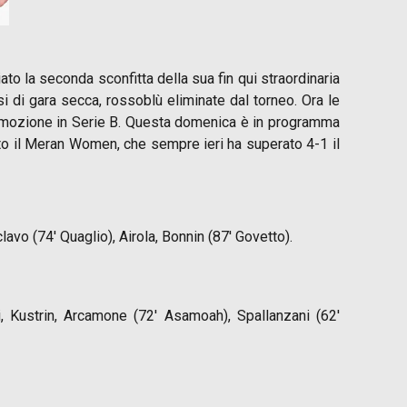
ato la seconda sconfitta della sua fin qui straordinaria
osi di gara secca, rossoblù eliminate dal torneo. Ora le
 promozione in Serie B. Questa domenica è in programma
nto il Meran Women, che sempre ieri ha superato 4-1 il
lavo (74′ Quaglio), Airola, Bonnin (87′ Govetto).
ni, Kustrin, Arcamone (72′ Asamoah), Spallanzani (62′