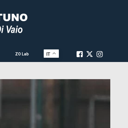
IT
ZO Lab