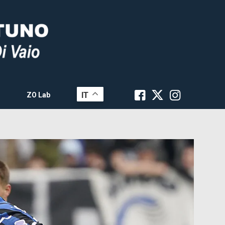
IT
ZO Lab