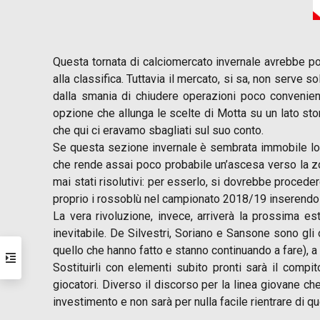
Questa tornata di calciomercato invernale avrebbe pot
alla classifica. Tuttavia il mercato, si sa, non serve 
dalla smania di chiudere operazioni poco convenient
opzione che allunga le scelte di Motta su un lato stor
che qui ci eravamo sbagliati sul suo conto.
Se questa sezione invernale è sembrata immobile lo si
che rende assai poco probabile un’ascesa verso la zo
mai stati risolutivi: per esserlo, si dovrebbe proced
proprio i rossoblù nel campionato 2018/19 inserendo
La vera rivoluzione, invece, arriverà la prossima est
inevitabile. De Silvestri, Soriano e Sansone sono gl
quello che hanno fatto e stanno continuando a fare), a d
Sostituirli con elementi subito pronti sarà il compi
giocatori. Diverso il discorso per la linea giovane ch
investimento e non sarà per nulla facile rientrare di qu