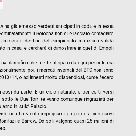
A ha già emesso verdetti anticipati in coda e in testa
. Fortunatamente il Bologna non si è lasciato contagiare
 cambierà il destino del campionato, ma è una valida
ato in casa, e cercherà di dimostrare in quel di Empoli
una classifica che mette al riparo da ogni pericolo ma
ionalmente, poi, i mercati invernali del BFC non sono
e 2013/14, o ad innesti molto dispendiosi, come fecero
messi da parte. È un ciclo naturale, e per certi versi
 sotto le Due Torri (e vanno comunque ringraziati per
anno in ‘stile’ Palacio.
amente non ha voluto impegnarsi proprio ora con nuovi
Bonifazi e Barrow. Da soli, valgono quasi 25 milioni di
oro.