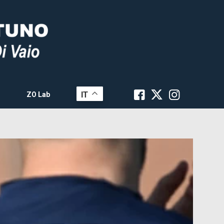
IT
ZO Lab