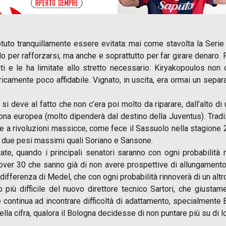
uto tranquillamente essere evitata: mai come stavolta la Serie 
solo per rafforzarsi, ma anche e soprattutto per far girare denaro
i e le ha limitate allo stretto necessario: Kiryakopoulos non
icamente poco affidabile. Vignato, in uscita, era ormai un separ
 deve al fatto che non c’era poi molto da riparare, dall’alto di 
na europea (molto dipenderà dal destino della Juventus). Tradiz
ere a rivoluzioni massicce, come fece il Sassuolo nella stagion
 due pesi massimi quali Soriano e Sansone.
ate, quando i principali senatori saranno con ogni probabilità 
i over 30 che sanno già di non avere prospettive di allungamento
ifferenza di Medel, che con ogni probabilità rinnoverà di un altro 
to più difficile del nuovo direttore tecnico Sartori, che giust
e continua ad incontrare difficoltà di adattamento, specialmente 
ella cifra, qualora il Bologna decidesse di non puntare più su di l