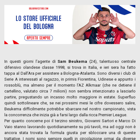
In questi giorni l’agente di
Sam Beukema
(24), talentuoso centrale
difensivo olandese classe 1998, si trova in Italia, e ieri sera ha fatto
tappa al Dall’Ara per assistere a Bologna-Atalanta. Sono diversi i club di
Serie A interessati al ragazzo, in primis Fiorentina, Udinese e appunto i
rossoblù, ma almeno per il momento l’AZ Alkmaar (che ne detiene il
cartellino, valutato circa 7 milioni) non sembra intenzionato a lasciarlo
partire, pregustando un incasso molto maggiore in estate. Superfluo
quindi sottolineare che, se nei prossimi mesi le cifre dovessero salire,
Beukema difficilmente potrebbe sbarcare nel nostro campionato, vista
la concorrenza che inizia già a farsi largo dalla ricca Premier League.
Per quanto concerne poi il terzino sinistro, Giovanni Sartori e Marco Di
Vaio stanno lavorando quotidianamente su più tavoli, ma ad oggi non è
ancora stata trovata la formula giusta per sbloccare una di queste
trattative. I nomi sono sempre quelli in circolazione ormai da diverse