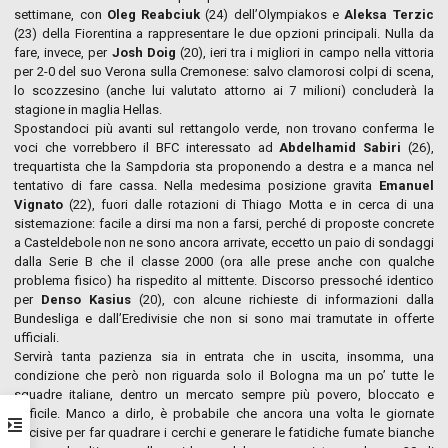
settimane, con
Oleg Reabciuk
(24) dell’Olympiakos e
Aleksa Terzic
(23) della Fiorentina a rappresentare le due opzioni principali. Nulla da
fare, invece, per
Josh Doig
(20), ieri tra i migliori in campo nella vittoria
per 2-0 del suo Verona sulla Cremonese: salvo clamorosi colpi di scena,
lo scozzesino (anche lui valutato attorno ai 7 milioni) concluderà la
stagione in maglia Hellas.
Spostandoci più avanti sul rettangolo verde, non trovano conferma le
voci che vorrebbero il BFC interessato ad
Abdelhamid Sabiri
(26),
trequartista che la Sampdoria sta proponendo a destra e a manca nel
tentativo di fare cassa. Nella medesima posizione gravita
Emanuel
Vignato
(22), fuori dalle rotazioni di Thiago Motta e in cerca di una
sistemazione: facile a dirsi ma non a farsi, perché di proposte concrete
a Casteldebole non ne sono ancora arrivate, eccetto un paio di sondaggi
dalla Serie B che il classe 2000 (ora alle prese anche con qualche
problema fisico) ha rispedito al mittente. Discorso pressoché identico
per
Denso Kasius
(20), con alcune richieste di informazioni dalla
Bundesliga e dall’Eredivisie che non si sono mai tramutate in offerte
ufficiali.
Servirà tanta pazienza sia in entrata che in uscita, insomma, una
condizione che però non riguarda solo il Bologna ma un po’ tutte le
squadre italiane, dentro un mercato sempre più povero, bloccato e
difficile. Manco a dirlo, è probabile che ancora una volta le giornate
decisive per far quadrare i cerchi e generare le fatidiche fumate bianche