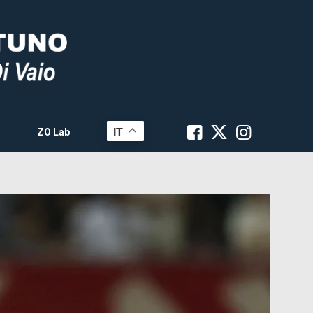
IT
ZO Lab