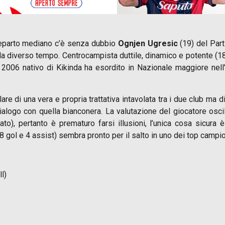
il reparto mediano c’è senza dubbio
Ognjen Ugresic
(19) del Par
da diverso tempo. Centrocampista duttile, dinamico e potente (18
e 2006 nativo di Kikinda ha esordito in Nazionale maggiore nell’
re di una vera e propria trattativa intavolata tra i due club ma 
logo con quella bianconera. La valutazione del giocatore oscill
sato), pertanto è prematuro farsi illusioni, l’unica cosa sicur
 gol e 4 assist) sembra pronto per il salto in uno dei top campio
l)