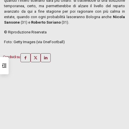
quando l’intero scenario sarà più chiaro: si tratterebbe di una soluzione
temporanea, certo, ma permetterebbe di alzare il livello del reparto
avanzato da qui a fine stagione per poi ragionare con più calma in
estate, quando con ogni probabilità lasceranno Bologna anche
Nicola
Sansone
(31) e
Roberto Soriano
(31).
© Riproduzione Riservata
Foto: Getty Images (via OneFootball)
Condividi su: