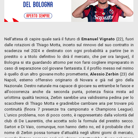
Nell’attesa di capire quale sarà il futuro di
Emanuel Vignato
(22), fuori
dalle rotazioni di Thiago Motta, incerto sul rinnovo del suo contratto in
scadenza nel 2024 e destinato con ogni probabilità a partire (se in
prestito o a titolo definitivo lo dirà il mercato, che per ora langue), il
Bologna si sta guardando attorno per non farsi cogliere impreparato in
caso di separazione col giovane fantasista. E il profilo messo nel mirino
è quello di un altro giovane molto promettente,
Alessio Zerbin
(23) del
Napoli, esterno offensivo originario di Novara e già nel giro della
Nazionale. Destro naturale ma capace di giocare su entrambe le fasce e
all’occorrenza anche da seconda punta, potenza fisica mista ad
un’ottima qualità tecnica, Zerbin sarebbe una validissima pedina per lo
scacchiere di Thiago Motta e gradirebbe cambiare aria per trovare più
continuità (finora 7 presenze tra campionato e Champions League).
L’unico problema, non di poco conto, è rappresentato dalla volontà del
club di De Laurentiis, che accetta solo la formula del prestito secco.
Sartori e Di Vaio, comunque, non hanno detto no, ed è probabile che il
nome di Zerbin possa tornare d’attualità negli ultimi giorni di mercato,