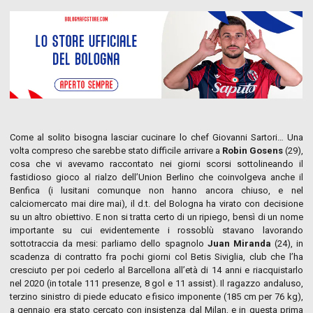
Come al solito bisogna lasciar cucinare lo chef Giovanni Sartori… Una
volta compreso che sarebbe stato difficile arrivare a
Robin Gosens
(29),
cosa che vi avevamo raccontato nei giorni scorsi sottolineando il
fastidioso gioco al rialzo dell’Union Berlino che coinvolgeva anche il
Benfica (i lusitani comunque non hanno ancora chiuso, e nel
calciomercato mai dire mai), il d.t. del Bologna ha virato con decisione
su un altro obiettivo. E non si tratta certo di un ripiego, bensì di un nome
importante su cui evidentemente i rossoblù stavano lavorando
sottotraccia da mesi: parliamo dello spagnolo
Juan Miranda
(24), in
scadenza di contratto fra pochi giorni col Betis Siviglia, club che l’ha
cresciuto per poi cederlo al Barcellona all’età di 14 anni e riacquistarlo
nel 2020 (in totale 111 presenze, 8 gol e 11 assist). Il ragazzo andaluso,
terzino sinistro di piede educato e fisico imponente (185 cm per 76 kg),
a gennaio era stato cercato con insistenza dal Milan, e in questa prima