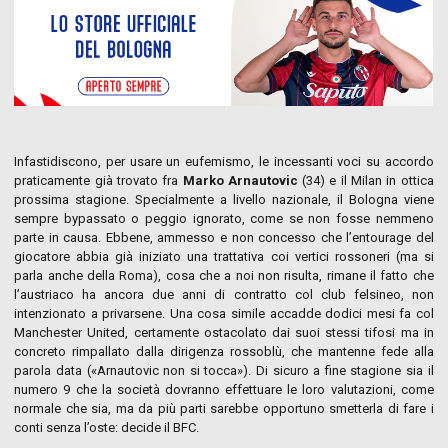
Infastidiscono, per usare un eufemismo, le incessanti voci su accordo
praticamente già trovato fra
Marko Arnautovic
(34) e il Milan in ottica
prossima stagione. Specialmente a livello nazionale, il Bologna viene
sempre bypassato o peggio ignorato, come se non fosse nemmeno
parte in causa. Ebbene, ammesso e non concesso che l’entourage del
giocatore abbia già iniziato una trattativa coi vertici rossoneri (ma si
parla anche della Roma), cosa che a noi non risulta, rimane il fatto che
l’austriaco ha ancora due anni di contratto col club felsineo, non
intenzionato a privarsene. Una cosa simile accadde dodici mesi fa col
Manchester United, certamente ostacolato dai suoi stessi tifosi ma in
concreto rimpallato dalla dirigenza rossoblù, che mantenne fede alla
parola data («Arnautovic non si tocca»). Di sicuro a fine stagione sia il
numero 9 che la società dovranno effettuare le loro valutazioni, come
normale che sia, ma da più parti sarebbe opportuno smetterla di fare i
conti senza l’oste: decide il BFC.