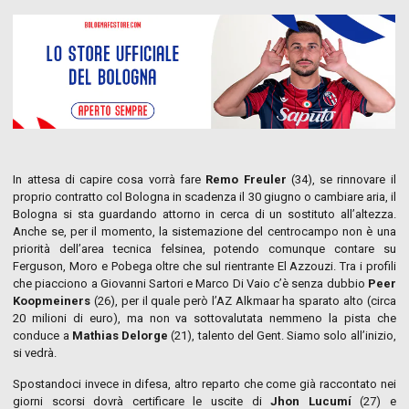
In attesa di capire cosa vorrà fare
Remo Freuler
(34), se rinnovare il
proprio contratto col Bologna in scadenza il 30 giugno o cambiare aria, il
Bologna si sta guardando attorno in cerca di un sostituto all’altezza.
Anche se, per il momento, la sistemazione del centrocampo non è una
priorità dell’area tecnica felsinea, potendo comunque contare su
Ferguson, Moro e Pobega oltre che sul rientrante El Azzouzi. Tra i profili
che piacciono a Giovanni Sartori e Marco Di Vaio c’è senza dubbio
Peer
Koopmeiners
(26), per il quale però l’AZ Alkmaar ha sparato alto (circa
20 milioni di euro), ma non va sottovalutata nemmeno la pista che
conduce a
Mathias Delorge
(21), talento del Gent. Siamo solo all’inizio,
si vedrà.
Spostandoci invece in difesa, altro reparto che come già raccontato nei
giorni scorsi dovrà certificare le uscite di
Jhon Lucumí
(27) e