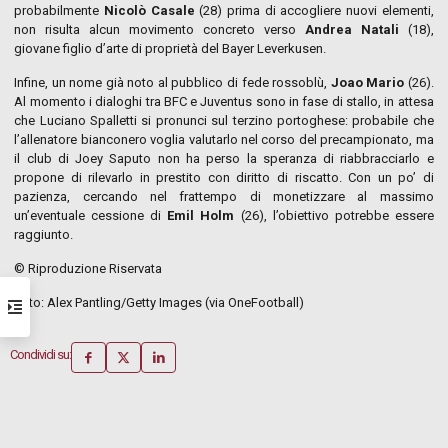
probabilmente
Nicolò Casale
(28) prima di accogliere nuovi elementi,
non risulta alcun movimento concreto verso
Andrea Natali
(18),
giovane figlio d’arte di proprietà del Bayer Leverkusen.
Infine, un nome già noto al pubblico di fede rossoblù,
Joao Mario
(26).
Al momento i dialoghi tra BFC e Juventus sono in fase di stallo, in attesa
che Luciano Spalletti si pronunci sul terzino portoghese: probabile che
l’allenatore bianconero voglia valutarlo nel corso del precampionato, ma
il club di Joey Saputo non ha perso la speranza di riabbracciarlo e
propone di rilevarlo in prestito con diritto di riscatto. Con un po’ di
pazienza, cercando nel frattempo di monetizzare al massimo
un’eventuale cessione di
Emil Holm
(26), l’obiettivo potrebbe essere
raggiunto.
© Riproduzione Riservata
Foto: Alex Pantling/Getty Images (via OneFootball)
Condividi su: