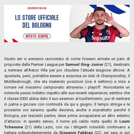
Giusto ieri vi avevamo raccontato di come fossero arrivate un paio di
proposte dalla Premier League per
Samuel Iling-Junior
(21), destinato
a rientrare all’Aston Villa per poi chiudere l’attuale stagione altrove. A
spuntarla, però, potrebbe essere a sorpresa un club di Championship, il
Middlesbrough, che sta risalendo posizioni (ora è settimo) e mira a
tornare nel massimo campionato attraverso i playoff. Nonostante un
notevole passo indietro rispetto alle sue recenti esperienze, sembra che
il classe 2003 abbia dato il suo assenso al trasferimento, pur di rientrare
in patria e giocare con continuità da qui a giugno. Il tempo stringe e le
prossime ore saranno quelle decisive, anche e soprattutto perché il
Bologna, per lasciarlo partire, deve prima accaparrarsi un altro esterno
d’attacco: in questo senso, il nome più caldo resta quello di
Loum
Tchaouna
(21) della Lazio, con cui i dirigenti rossoblù continuano a
trattare indipendentemente da
Giovanni Fabbian
(22), ieri sera in gol