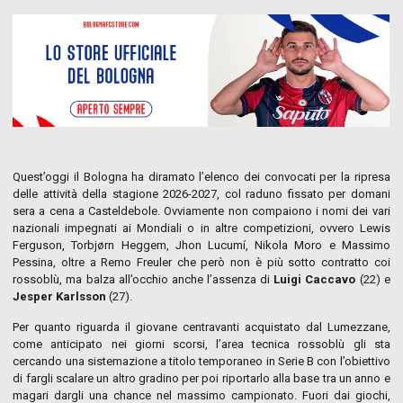
Quest’oggi il Bologna ha diramato l’elenco dei convocati per la ripresa
delle attività della stagione 2026-2027, col raduno fissato per domani
sera a cena a Casteldebole. Ovviamente non compaiono i nomi dei vari
nazionali impegnati ai Mondiali o in altre competizioni, ovvero Lewis
Ferguson, Torbjørn Heggem, Jhon Lucumí, Nikola Moro e Massimo
Pessina, oltre a Remo Freuler che però non è più sotto contratto coi
rossoblù, ma balza all’occhio anche l’assenza di
Luigi Caccavo
(22) e
Jesper Karlsson
(27).
Per quanto riguarda il giovane centravanti acquistato dal Lumezzane,
come anticipato nei giorni scorsi, l’area tecnica rossoblù gli sta
cercando una sistemazione a titolo temporaneo in Serie B con l’obiettivo
di fargli scalare un altro gradino per poi riportarlo alla base tra un anno e
magari dargli una chance nel massimo campionato. Fuori dai giochi,