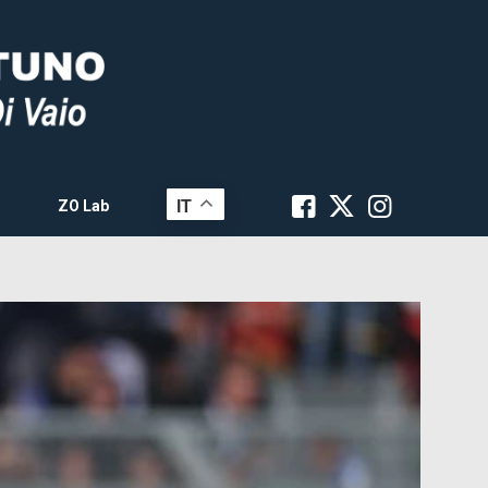
IT
ZO Lab