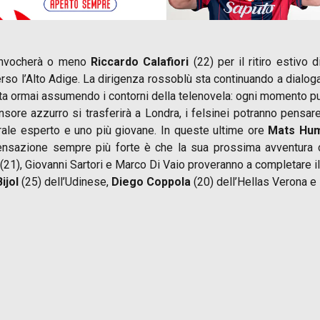
convocherà o meno
Riccardo Calafiori
(22) per il ritiro estivo 
o l’Alto Adige. La dirigenza rossoblù sta continuando a dialogar
e sta ormai assumendo i contorni della telenovela: ogni momento p
ensore azzurro si trasferirà a Londra, i felsinei potranno pens
trale esperto e uno più giovane. In queste ultime ore
Mats Hu
ensazione sempre più forte è che la sua prossima avventura cal
(21), Giovanni Sartori e Marco Di Vaio proveranno a completare il 
ijol
(25) dell’Udinese,
Diego Coppola
(20) dell’Hellas Verona e