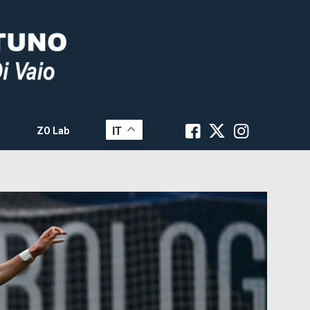
IT
ZO Lab