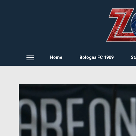
Home
Bologna FC 1909
St