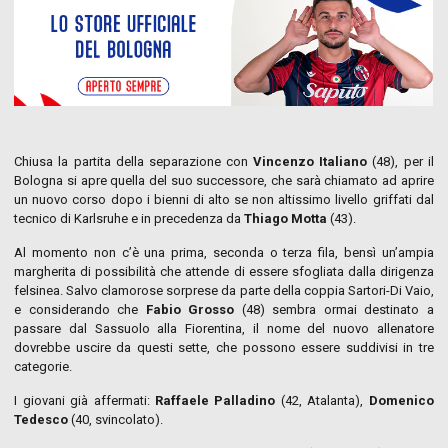
Chiusa la partita della separazione con
Vincenzo Italiano
(48), per il
Bologna si apre quella del suo successore, che sarà chiamato ad aprire
un nuovo corso dopo i bienni di alto se non altissimo livello griffati dal
tecnico di Karlsruhe e in precedenza da
Thiago Motta
(43).
Al momento non c’è una prima, seconda o terza fila, bensì un’ampia
margherita di possibilità che attende di essere sfogliata dalla dirigenza
felsinea. Salvo clamorose sorprese da parte della coppia Sartori-Di Vaio,
e considerando che
Fabio Grosso
(48) sembra ormai destinato a
passare dal Sassuolo alla Fiorentina, il nome del nuovo allenatore
dovrebbe uscire da questi sette, che possono essere suddivisi in tre
categorie.
I giovani già affermati:
Raffaele Palladino
(42, Atalanta),
Domenico
Tedesco
(40, svincolato).