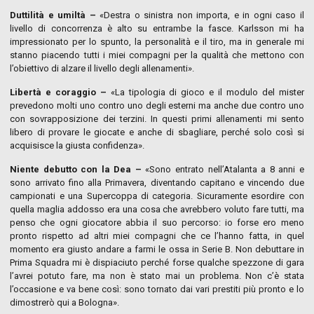
Duttilità e umiltà –
«Destra o sinistra non importa, e in ogni caso il
livello di concorrenza è alto su entrambe la fasce. Karlsson mi ha
impressionato per lo spunto, la personalità e il tiro, ma in generale mi
stanno piacendo tutti i miei compagni per la qualità che mettono con
l’obiettivo di alzare il livello degli allenamenti».
Libertà e coraggio –
«La tipologia di gioco e il modulo del mister
prevedono molti uno contro uno degli esterni ma anche due contro uno
con sovrapposizione dei terzini. In questi primi allenamenti mi sento
libero di provare le giocate e anche di sbagliare, perché solo così si
acquisisce la giusta confidenza».
Niente debutto con la Dea –
«Sono entrato nell’Atalanta a 8 anni e
sono arrivato fino alla Primavera, diventando capitano e vincendo due
campionati e una Supercoppa di categoria. Sicuramente esordire con
quella maglia addosso era una cosa che avrebbero voluto fare tutti, ma
penso che ogni giocatore abbia il suo percorso: io forse ero meno
pronto rispetto ad altri miei compagni che ce l’hanno fatta, in quel
momento era giusto andare a farmi le ossa in Serie B. Non debuttare in
Prima Squadra mi è dispiaciuto perché forse qualche spezzone di gara
l’avrei potuto fare, ma non è stato mai un problema. Non c’è stata
l’occasione e va bene così: sono tornato dai vari prestiti più pronto e lo
dimostrerò qui a Bologna».