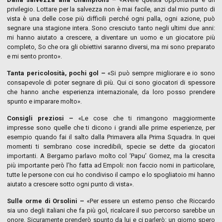
privilegio. Lottare per la salvezza non è mai facile, anzi dal mio punto di
vista è una delle cose più difficili perché ogni palla, ogni azione, può
segnare una stagione intera. Sono cresciuto tanto negli ultimi due anni:
mi hanno aiutato a crescere, a diventare un uomo e un giocatore più
completo, So che ora gli obiettivi saranno diversi, ma mi sono preparato
e mi sento pronto».
Tanta pericolosità, pochi gol –
«Si può sempre migliorare e io sono
consapevole di poter segnare di più. Qui ci sono giocatori di spessore
che hanno anche esperienza internazionale, da loro posso prendere
spunto e imparare molto».
Consigli preziosi –
«Le cose che ti rimangono maggiormente
impresse sono quelle che ti dicono i grandi alle prime esperienze, per
esempio quando fai il salto dalla Primavera alla Prima Squadra. In quei
momenti ti sembrano cose incredibili, specie se dette da giocatori
importanti. A Bergamo parlavo molto col ‘Papu’ Gomez, ma la crescita
più importante però l’ho fatta ad Empoli: non faccio nomi in particolare,
tutte le persone con cui ho condiviso il campo e lo spogliatoio mi hanno
aiutato a crescere sotto ogni punto di vista».
Sulle orme di Orsolini –
«Per essere un esterno penso che Riccardo
sia uno degli italiani che fa più gol, ricalcare il suo percorso sarebbe un
onore. Sicuramente prenderò spunto da lui e ci parlerò: un giorno spero