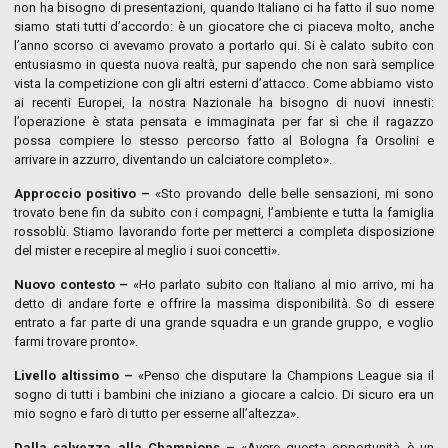
non ha bisogno di presentazioni, quando Italiano ci ha fatto il suo nome
siamo stati tutti d’accordo: è un giocatore che ci piaceva molto, anche
l’anno scorso ci avevamo provato a portarlo qui. Si è calato subito con
entusiasmo in questa nuova realtà, pur sapendo che non sarà semplice
vista la competizione con gli altri esterni d’attacco. Come abbiamo visto
ai recenti Europei, la nostra Nazionale ha bisogno di nuovi innesti:
l’operazione è stata pensata e immaginata per far sì che il ragazzo
possa compiere lo stesso percorso fatto al Bologna fa Orsolini e
arrivare in azzurro, diventando un calciatore completo».
Approccio positivo –
«Sto provando delle belle sensazioni, mi sono
trovato bene fin da subito con i compagni, l’ambiente e tutta la famiglia
rossoblù. Stiamo lavorando forte per metterci a completa disposizione
del mister e recepire al meglio i suoi concetti».
Nuovo contesto –
«Ho parlato subito con Italiano al mio arrivo, mi ha
detto di andare forte e offrire la massima disponibilità. So di essere
entrato a far parte di una grande squadra e un grande gruppo, e voglio
farmi trovare pronto».
Livello altissimo –
«Penso che disputare la Champions League sia il
sogno di tutti i bambini che iniziano a giocare a calcio. Di sicuro era un
mio sogno e farò di tutto per esserne all’altezza».
Dalla salvezza alla Champions –
«Avere questa opportunità è un