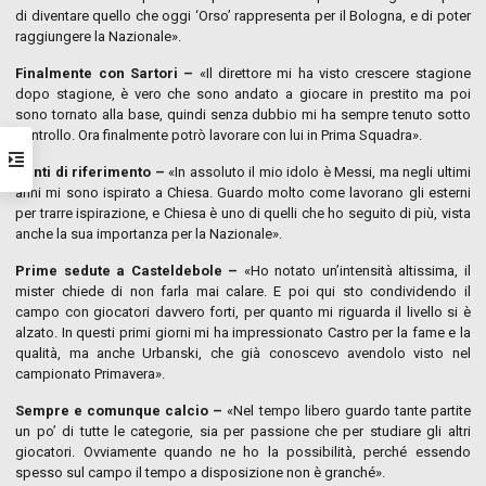
di diventare quello che oggi ‘Orso’ rappresenta per il Bologna, e di poter
raggiungere la Nazionale».
Finalmente con Sartori –
«Il direttore mi ha visto crescere stagione
dopo stagione, è vero che sono andato a giocare in prestito ma poi
sono tornato alla base, quindi senza dubbio mi ha sempre tenuto sotto
controllo. Ora finalmente potrò lavorare con lui in Prima Squadra».
Punti di riferimento –
«In assoluto il mio idolo è Messi, ma negli ultimi
anni mi sono ispirato a Chiesa. Guardo molto come lavorano gli esterni
per trarre ispirazione, e Chiesa è uno di quelli che ho seguito di più, vista
anche la sua importanza per la Nazionale».
Prime sedute a Casteldebole –
«Ho notato un’intensità altissima, il
mister chiede di non farla mai calare. E poi qui sto condividendo il
campo con giocatori davvero forti, per quanto mi riguarda il livello si è
alzato. In questi primi giorni mi ha impressionato Castro per la fame e la
qualità, ma anche Urbanski, che già conoscevo avendolo visto nel
campionato Primavera».
Sempre e comunque calcio –
«Nel tempo libero guardo tante partite
un po’ di tutte le categorie, sia per passione che per studiare gli altri
giocatori. Ovviamente quando ne ho la possibilità, perché essendo
spesso sul campo il tempo a disposizione non è granché».