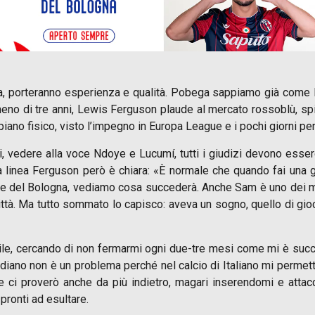
, porteranno esperienza e qualità. Pobega sappiamo già come la
 meno di tre anni, Lewis Ferguson plaude al mercato rossoblù, spi
 piano fisico, visto l’impegno in Europa League e i pochi giorni 
, vedere alla voce Ndoye e Lucumí, tutti i giudizi devono essere 
linea Ferguson però è chiara: «È normale che quando fai una gr
tore del Bologna, vediamo cosa succederà. Anche Sam è uno dei m
 città. Ma tutto sommato lo capisco: aveva un sogno, quello di gio
le, cercando di non fermarmi ogni due-tre mesi come mi è succe
diano non è un problema perché nel calcio di Italiano mi permette 
ue ci proverò anche da più indietro, magari inserendomi e att
pronti ad esultare.