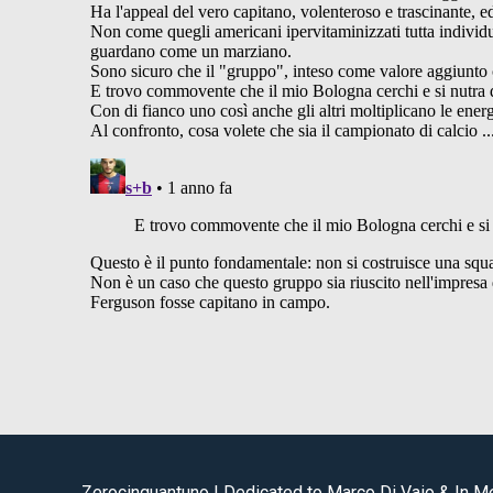
Zerocinquantuno | Dedicated to Marco Di Vaio & In 