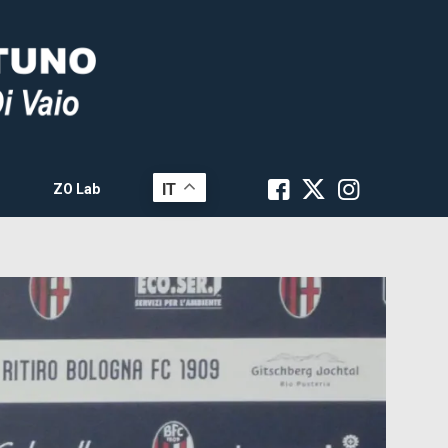
IT
ZO Lab