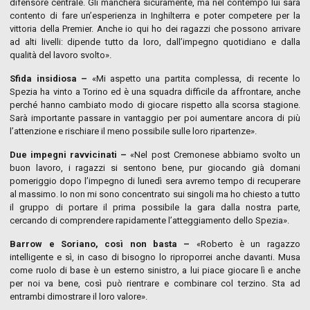
difensore centrale. Gli mancherà sicuramente, ma nel contempo lui sarà
contento di fare un’esperienza in Inghilterra e poter competere per la
vittoria della Premier. Anche io qui ho dei ragazzi che possono arrivare
ad alti livelli: dipende tutto da loro, dall’impegno quotidiano e dalla
qualità del lavoro svolto».
Sfida insidiosa –
«Mi aspetto una partita complessa, di recente lo
Spezia ha vinto a Torino ed è una squadra difficile da affrontare, anche
perché hanno cambiato modo di giocare rispetto alla scorsa stagione.
Sarà importante passare in vantaggio per poi aumentare ancora di più
l’attenzione e rischiare il meno possibile sulle loro ripartenze».
Due impegni ravvicinati –
«Nel post Cremonese abbiamo svolto un
buon lavoro, i ragazzi si sentono bene, pur giocando già domani
pomeriggio dopo l’impegno di lunedì sera avremo tempo di recuperare
al massimo. Io non mi sono concentrato sui singoli ma ho chiesto a tutto
il gruppo di portare il prima possibile la gara dalla nostra parte,
cercando di comprendere rapidamente l’atteggiamento dello Spezia».
Barrow e Soriano, così non basta –
«Roberto è un ragazzo
intelligente e sì, in caso di bisogno lo riproporrei anche davanti. Musa
come ruolo di base è un esterno sinistro, a lui piace giocare lì e anche
per noi va bene, così può rientrare e combinare col terzino. Sta ad
entrambi dimostrare il loro valore».