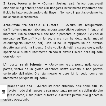
Zirkzee, tocca a te –
«Domani Joshua sarà l’unico centravanti
disponibile e giocherà, tocca a lui ripagare l’investimento importante che
il club ha fatto acquistandolo dal Bayern. Non solo in partita, ovviamente,
ma anche in allenamento».
Arnautovic tra terapie e rumors –
«Marko sta recuperando
dall’infortunio ma non abbiamo ancora tempistiche certe per il rientro, al
momento l’unica certezza è che non è presente in gruppo. Le voci di
mercato sull’Everton? Non lo so, a me non ha detto nulla, magari
chiedeteglielo (sorride, ndr). Con lui ho un rapporto un po’ diverso
rispetto agli altri, ma il punto è che voglio da tutti la stessa cosa, nello
specifico ai punti di riferimento chiedo di alzare il livello della squadra
ogni giorno».
L’importanza di Schouten –
«Jerdy non era a posto nella scorsa
partita, veniva da un giorno di febbre senza allenarsi e non potevo
schierarlo dall’inizio. Ora sta meglio e pure lui lo vedo come un
riferimento per questa squadra».
Aebischer scalpita –
«Michel sta bene abbiamo, così come altri. Ho
già avuto modo di rimarcare la sua importanza per noi, sia dall’inizio che
a gara in corso, il suo punto di forza è la duttilità perché può giocare in
diverse posizioni».