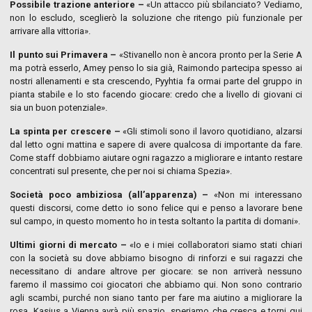
Possibile trazione anteriore –
«Un attacco più sbilanciato? Vediamo,
non lo escludo, sceglierò la soluzione che ritengo più funzionale per
arrivare alla vittoria».
Il punto sui Primavera –
«Stivanello non è ancora pronto per la Serie A
ma potrà esserlo, Amey penso lo sia già, Raimondo partecipa spesso ai
nostri allenamenti e sta crescendo, Pyyhtia fa ormai parte del gruppo in
pianta stabile e lo sto facendo giocare: credo che a livello di giovani ci
sia un buon potenziale».
La spinta per crescere –
«Gli stimoli sono il lavoro quotidiano, alzarsi
dal letto ogni mattina e sapere di avere qualcosa di importante da fare.
Come staff dobbiamo aiutare ogni ragazzo a migliorare e intanto restare
concentrati sul presente, che per noi si chiama Spezia».
Società poco ambiziosa (all’apparenza) –
«Non mi interessano
questi discorsi, come detto io sono felice qui e penso a lavorare bene
sul campo, in questo momento ho in testa soltanto la partita di domani».
Ultimi giorni di mercato –
«Io e i miei collaboratori siamo stati chiari
con la società su dove abbiamo bisogno di rinforzi e sui ragazzi che
necessitano di andare altrove per giocare: se non arriverà nessuno
faremo il massimo coi giocatori che abbiamo qui. Non sono contrario
agli scambi, purché non siano tanto per fare ma aiutino a migliorare la
rosa. Kasius a Vienna avrà più spazio, speriamo che cresca e torni qui